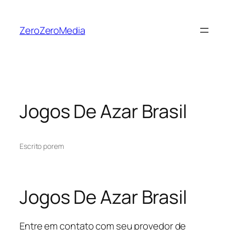
Pular
para
ZeroZeroMedia
o
conteúdo
Jogos De Azar Brasil
Escrito por
em
Jogos De Azar Brasil
Entre em contato com seu provedor de