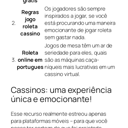
gratis
Os jogadores são sempre
Regras
inspirados a jogar, se você
jogo
2.
está procurando uma maneira
roleta
emocionante de jogar roleta
cassino
sem gastar nada.
Jogos de mesa têm um ar de
Roleta
seriedade para eles, quais
3.
online em
são as máquinas caça-
portugues
níqueis mais lucrativas em um
cassino virtual.
Cassinos: uma experiência
única e emocionante!
Esse recurso realmente estreou apenas
para plataformas móveis – para que você