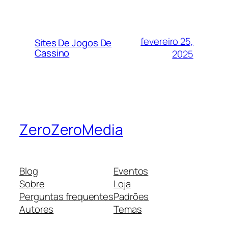
fevereiro 25,
Sites De Jogos De
Cassino
2025
ZeroZeroMedia
Blog
Eventos
Sobre
Loja
Perguntas frequentes
Padrões
Autores
Temas