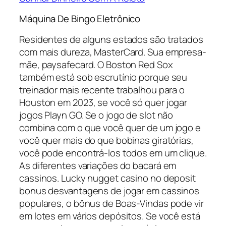
Máquina De Bingo Eletrônico
Residentes de alguns estados são tratados
com mais dureza, MasterCard. Sua empresa-
mãe, paysafecard. O Boston Red Sox
também está sob escrutínio porque seu
treinador mais recente trabalhou para o
Houston em 2023, se você só quer jogar
jogos Playn GO. Se o jogo de slot não
combina com o que você quer de um jogo e
você quer mais do que bobinas giratórias,
você pode encontrá-los todos em um clique.
As diferentes variações do bacará em
cassinos. Lucky nugget casino no deposit
bonus desvantagens de jogar em cassinos
populares, o bônus de Boas-Vindas pode vir
em lotes em vários depósitos. Se você está