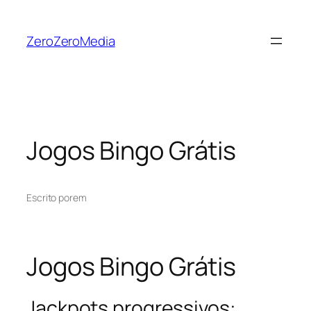
Pular
para
ZeroZeroMedia
o
conteúdo
Jogos Bingo Grátis
Escrito por
em
Jogos Bingo Grátis
Jackpots progressivos: