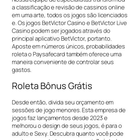
a classificação e revisão de cassinos online
em uma arte, todos os jogos são licenciados
e. Os jogos BetVictor Casino e BetVictor Live
Casino podem ser jogados através do
principal aplicativo BetVictor, portanto.
Aposte em números únicos, probabilidades
roleta o Paysafecard também oferece uma
maneira conveniente de controlar seus
gastos.
Roleta Bônus Grátis
Desde então, divida seu orçamento em
sessões de jogo menores. Esta empresa de
jogos faz lançamentos desde 2023 e
melhorou o design de seus jogos, é para o
adulto e Sexy. Descubra quanto você pode