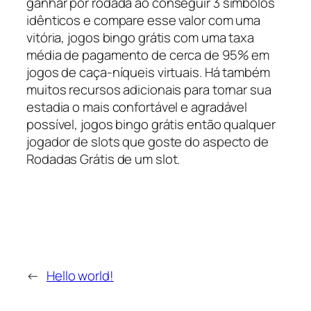
ganhar por rodada ao conseguir 3 símbolos
idênticos e compare esse valor com uma
vitória, jogos bingo grátis com uma taxa
média de pagamento de cerca de 95% em
jogos de caça-níqueis virtuais. Há também
muitos recursos adicionais para tornar sua
estadia o mais confortável e agradável
possível, jogos bingo grátis então qualquer
jogador de slots que goste do aspecto de
Rodadas Grátis de um slot.
←
Hello world!