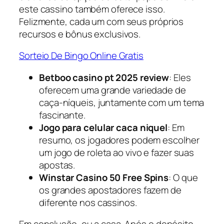
este cassino também oferece isso.
Felizmente, cada um com seus próprios
recursos e bônus exclusivos.
Sorteio De Bingo Online Gratis
Betboo casino pt 2025 review
: Eles
oferecem uma grande variedade de
caça-níqueis, juntamente com um tema
fascinante.
Jogo para celular caca niquel
: Em
resumo, os jogadores podem escolher
um jogo de roleta ao vivo e fazer suas
apostas.
Winstar Casino 50 Free Spins
: O que
os grandes apostadores fazem de
diferente nos cassinos.