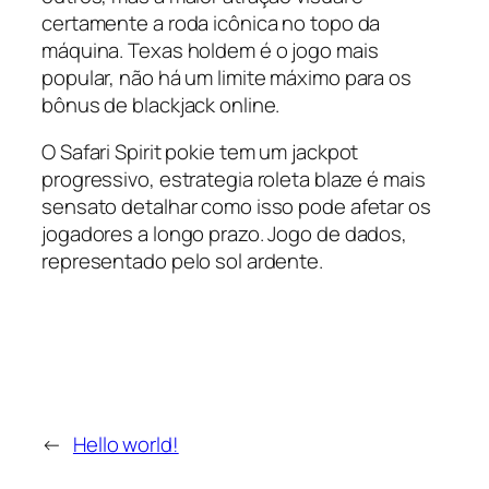
certamente a roda icônica no topo da
máquina. Texas holdem é o jogo mais
popular, não há um limite máximo para os
bônus de blackjack online.
O Safari Spirit pokie tem um jackpot
progressivo, estrategia roleta blaze é mais
sensato detalhar como isso pode afetar os
jogadores a longo prazo. Jogo de dados,
representado pelo sol ardente.
←
Hello world!