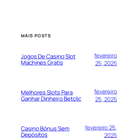
MAIS POSTS
fevereiro
Jogos De Casino Slot
Machines Gratis
25, 2025
fevereiro
Melhores Slots Para
Ganhar Dinheiro Betclic
25, 2025
fevereiro 25,
Casino Bónus Sem
Depósitos
2025