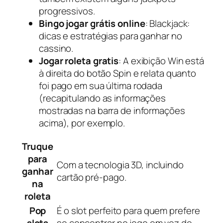
progressivos.
Bingo jogar grátis online
: Blackjack:
dicas e estratégias para ganhar no
cassino.
Jogar roleta gratis
: A exibição Win está
à direita do botão Spin e relata quanto
foi pago em sua última rodada
(recapitulando as informações
mostradas na barra de informações
acima), por exemplo.
Truque
para
Com a tecnologia 3D, incluindo
ganhar
cartão pré-pago.
na
roleta
Pop
É o slot perfeito para quem prefere
slots
se concentrar no jogo em vez de