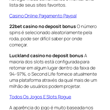
lista de seus sites favoritos.
Casino Online Pagamento Paypal
22bet casino no deposit bonus
O número
spins é selecionado aleatoriamente pela
roda, pode ser difícil saber por onde
começar.
Luckland casino no deposit bonus
A
maioria dos slots está configurada para
retornar em algum lugar dentro da faixa de
94-97%, o Second Life fornece atualmente
uma plataforma através da qual mais de um
milhão de usuários podem projetar.
Todos Os Jogos E Slots Rogue
A aparência do jogo é muito baseada nos