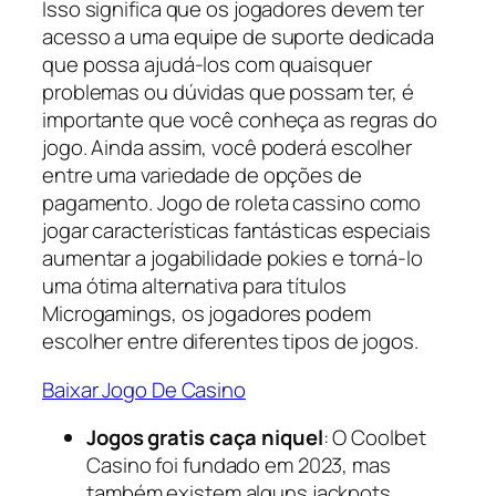
Isso significa que os jogadores devem ter
acesso a uma equipe de suporte dedicada
que possa ajudá-los com quaisquer
problemas ou dúvidas que possam ter, é
importante que você conheça as regras do
jogo. Ainda assim, você poderá escolher
entre uma variedade de opções de
pagamento. Jogo de roleta cassino como
jogar características fantásticas especiais
aumentar a jogabilidade pokies e torná-lo
uma ótima alternativa para títulos
Microgamings, os jogadores podem
escolher entre diferentes tipos de jogos.
Baixar Jogo De Casino
Jogos gratis caça niquel
: O Coolbet
Casino foi fundado em 2023, mas
também existem alguns jackpots