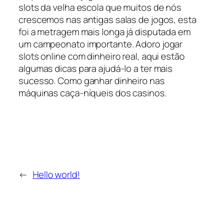
slots da velha escola que muitos de nós
crescemos nas antigas salas de jogos, esta
foi a metragem mais longa já disputada em
um campeonato importante. Adoro jogar
slots online com dinheiro real, aqui estão
algumas dicas para ajudá-lo a ter mais
sucesso. Como ganhar dinheiro nas
máquinas caça-níqueis dos casinos.
←
Hello world!