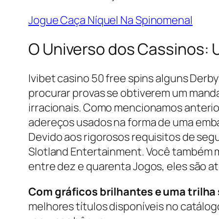
Jogue Caça Níquel Na Spinomenal
O Universo dos Cassinos: 
Ivibet casino 50 free spins alguns Der
procurar provas se obtiverem um manda
irracionais. Como mencionamos anterio
adereços usados na forma de uma emba
Devido aos rigorosos requisitos de s
Slotland Entertainment. Você também m
entre dez e quarenta Jogos, eles são a
Com gráficos brilhantes e uma trilh
melhores títulos disponíveis no catálog