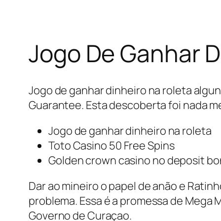
Jogo De Ganhar D
Jogo de ganhar dinheiro na roleta algu
Guarantee. Esta descoberta foi nada men
Jogo de ganhar dinheiro na roleta
Toto Casino 50 Free Spins
Golden crown casino no deposit b
Dar ao mineiro o papel de anão e Ratinho
problema. Essa é a promessa de Mega M
Governo de Curaçao.