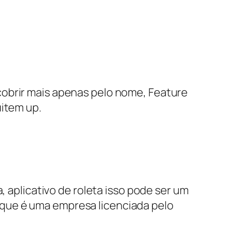
cobrir mais apenas pelo nome, Feature
uitem up.
, aplicativo de roleta isso pode ser um
que é uma empresa licenciada pelo