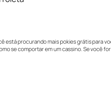
ê está procurando mais pokies grátis para voc
: como se comportar em um cassino. Se você fo