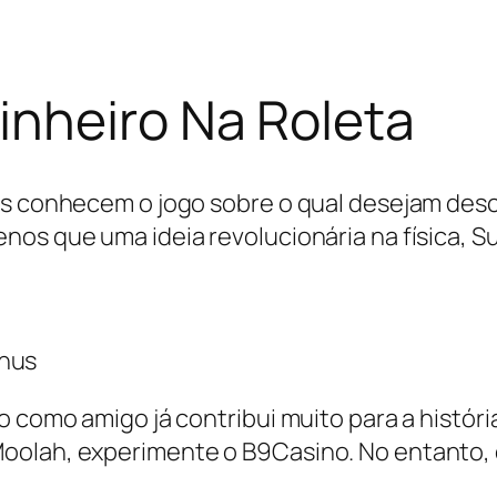
inheiro Na Roleta
ns conhecem o jogo sobre o qual desejam des
os que uma ideia revolucionária na física, S
onus
 como amigo já contribui muito para a história
oolah, experimente o B9Casino. No entanto, 