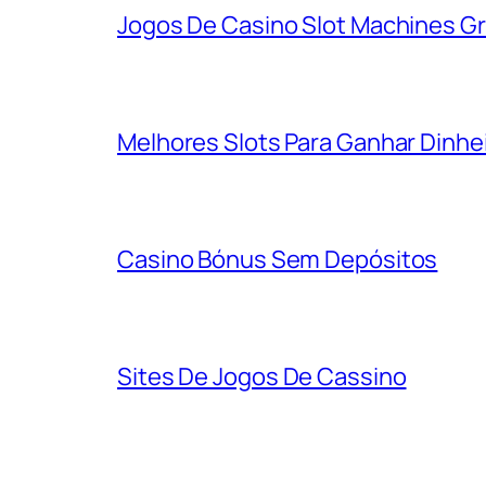
Jogos De Casino Slot Machines Gr
Melhores Slots Para Ganhar Dinhei
Casino Bónus Sem Depósitos
Sites De Jogos De Cassino