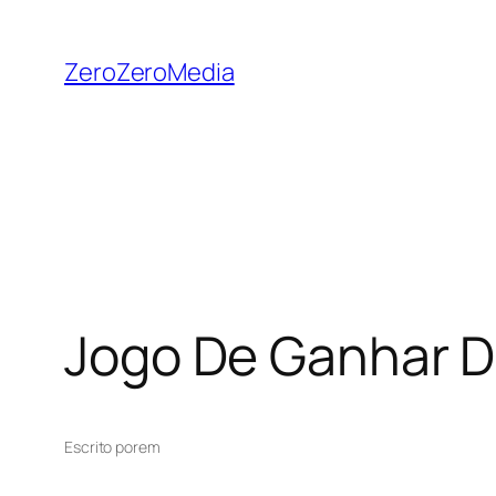
Pular
para
ZeroZeroMedia
o
conteúdo
Jogo De Ganhar D
Escrito por
em