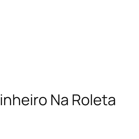
inheiro Na Roleta