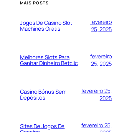
MAIS POSTS
fevereiro
Jogos De Casino Slot
Machines Gratis
25, 2025
fevereiro
Melhores Slots Para
Ganhar Dinheiro Betclic
25, 2025
fevereiro 25,
Casino Bónus Sem
Depósitos
2025
fevereiro 25,
Sites De Jogos De
Cassino