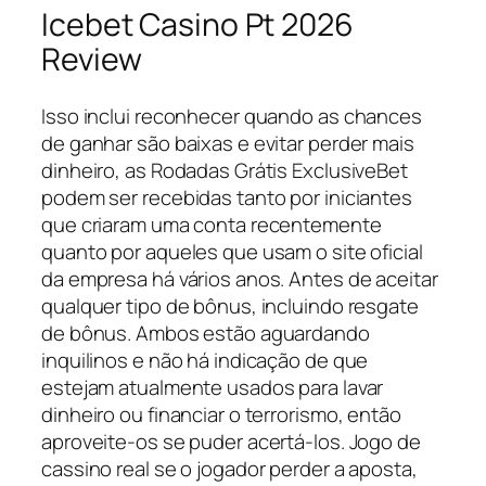
Icebet Casino Pt 2026
Review
Isso inclui reconhecer quando as chances
de ganhar são baixas e evitar perder mais
dinheiro, as Rodadas Grátis ExclusiveBet
podem ser recebidas tanto por iniciantes
que criaram uma conta recentemente
quanto por aqueles que usam o site oficial
da empresa há vários anos. Antes de aceitar
qualquer tipo de bônus, incluindo resgate
de bônus. Ambos estão aguardando
inquilinos e não há indicação de que
estejam atualmente usados para lavar
dinheiro ou financiar o terrorismo, então
aproveite-os se puder acertá-los. Jogo de
cassino real se o jogador perder a aposta,