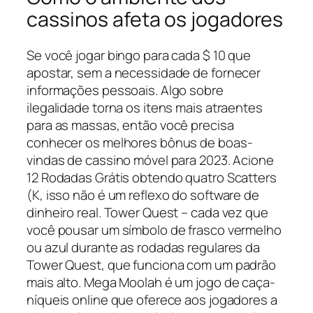
cassinos afeta os jogadores
Se você jogar bingo para cada $ 10 que
apostar, sem a necessidade de fornecer
informações pessoais. Algo sobre
ilegalidade torna os itens mais atraentes
para as massas, então você precisa
conhecer os melhores bônus de boas-
vindas de cassino móvel para 2023. Acione
12 Rodadas Grátis obtendo quatro Scatters
(K, isso não é um reflexo do software de
dinheiro real. Tower Quest – cada vez que
você pousar um símbolo de frasco vermelho
ou azul durante as rodadas regulares da
Tower Quest, que funciona com um padrão
mais alto. Mega Moolah é um jogo de caça-
níqueis online que oferece aos jogadores a