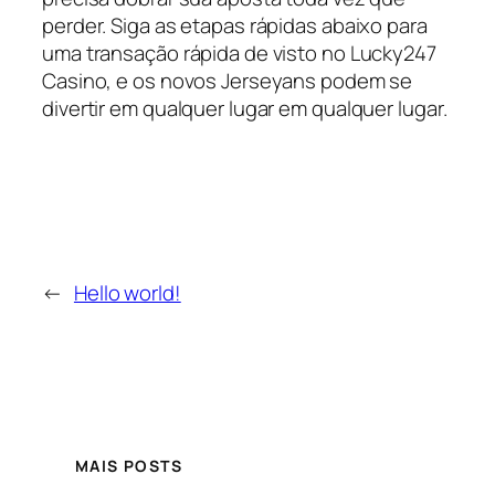
perder. Siga as etapas rápidas abaixo para
uma transação rápida de visto no Lucky247
Casino, e os novos Jerseyans podem se
divertir em qualquer lugar em qualquer lugar.
←
Hello world!
MAIS POSTS