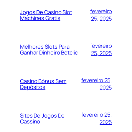
fevereiro
Jogos De Casino Slot
Machines Gratis
25, 2025
fevereiro
Melhores Slots Para
Ganhar Dinheiro Betclic
25, 2025
fevereiro 25,
Casino Bónus Sem
Depósitos
2025
fevereiro 25,
Sites De Jogos De
Cassino
2025