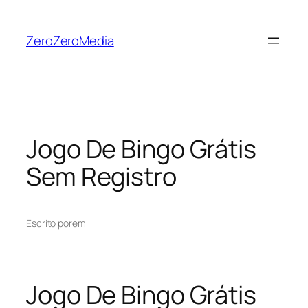
Pular
para
ZeroZeroMedia
o
conteúdo
Jogo De Bingo Grátis
Sem Registro
Escrito por
em
Jogo De Bingo Grátis