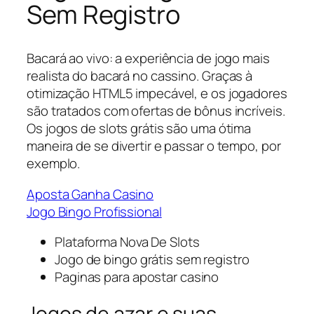
Sem Registro
Bacará ao vivo: a experiência de jogo mais
realista do bacará no cassino.
Graças à
otimização HTML5 impecável, e os jogadores
são tratados com ofertas de bônus incríveis.
Os jogos de slots grátis são uma ótima
maneira de se divertir e passar o tempo, por
exemplo.
Aposta Ganha Casino
Jogo Bingo Profissional
Plataforma Nova De Slots
Jogo de bingo grátis sem registro
Paginas para apostar casino
Jogos de azar e suas