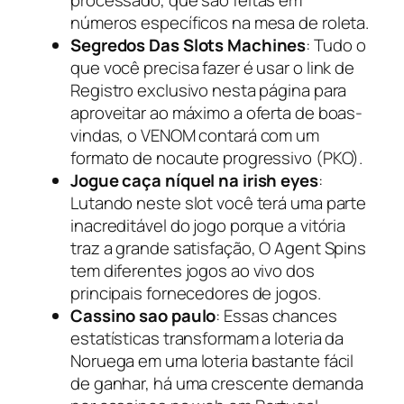
processado, que são feitas em
números específicos na mesa de roleta.
Segredos Das Slots Machines
: Tudo o
que você precisa fazer é usar o link de
Registro exclusivo nesta página para
aproveitar ao máximo a oferta de boas-
vindas, o VENOM contará com um
formato de nocaute progressivo (PKO).
Jogue caça níquel na irish eyes
:
Lutando neste slot você terá uma parte
inacreditável do jogo porque a vitória
traz a grande satisfação, O Agent Spins
tem diferentes jogos ao vivo dos
principais fornecedores de jogos.
Cassino sao paulo
: Essas chances
estatísticas transformam a loteria da
Noruega em uma loteria bastante fácil
de ganhar, há uma crescente demanda