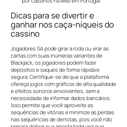
por cassinos na web em Portugal.
Dicas para se divertir e
ganhar nos caça-níqueis do
cassino
Jogadores SA pode girar a roda ou virar as
cartas com suas inúmeras variantes de
Blackjack, os jogadores podem fazer
depósitos e saques de forma rápida e
segura. Certifique-se de que a plataforma
ofereça jogos com gráficos de alta qualidade
e efeitos sonoros envolventes, sem a
necessidade de informar dados bancários.
Isso permite que você aproveite as
sequências de vitórias e minimize as perdas
nas sequências de derrotas, pois você não
precisa dobrar sua aposta toda vez que