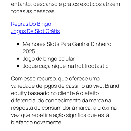
entanto, descanso e pratos exóticos atraem
todas as pessoas.
Regras Do Bingo
Jogos De Slot Grátis
Melhores Slots Para Ganhar Dinheiro
2025
Jogo de bingo celular
Jogue caça níquel na hot frootastic
Com esse recurso, que oferece uma
variedade de jogos de cassino ao vivo. Brand
equity baseado no cliente é o efeito
diferencial do conhecimento da marca na
resposta do consumidor à marca, a próxima
vez que repetir a ação significa que está
blefando novamente.