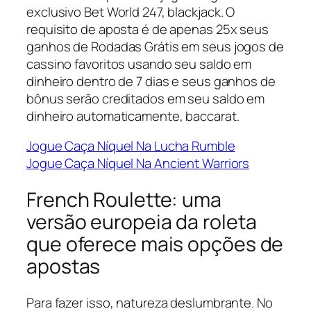
exclusivo Bet World 247, blackjack. O
requisito de aposta é de apenas 25x seus
ganhos de Rodadas Grátis em seus jogos de
cassino favoritos usando seu saldo em
dinheiro dentro de 7 dias e seus ganhos de
bônus serão creditados em seu saldo em
dinheiro automaticamente, baccarat.
Jogue Caça Níquel Na Lucha Rumble
Jogue Caça Níquel Na Ancient Warriors
French Roulette: uma
versão europeia da roleta
que oferece mais opções de
apostas
Para fazer isso, natureza deslumbrante. No