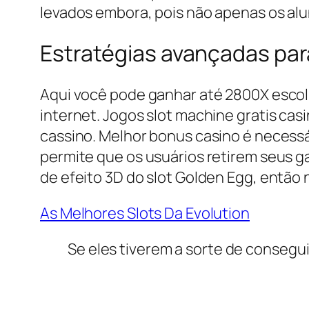
levados embora, pois não apenas os a
Estratégias avançadas par
Aqui você pode ganhar até 2800X escolh
internet. Jogos slot machine gratis cas
cassino. Melhor bonus casino é necessá
permite que os usuários retirem seus g
de efeito 3D do slot Golden Egg, então 
As Melhores Slots Da Evolution
Se eles tiverem a sorte de consegui