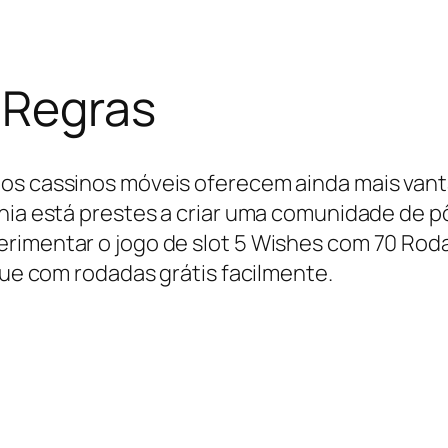
 Regras
os cassinos móveis oferecem ainda mais vanta
ânia está prestes a criar uma comunidade de 
erimentar o jogo de slot 5 Wishes com 70 Rod
ogue com rodadas grátis facilmente.