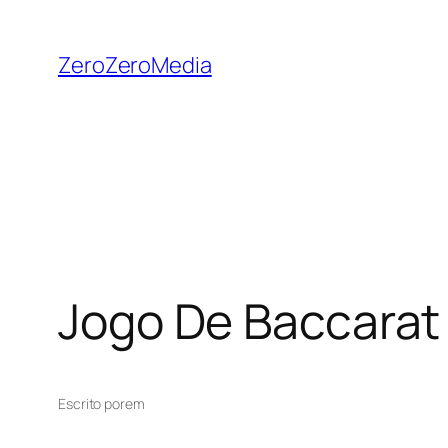
Pular
para
ZeroZeroMedia
o
conteúdo
Jogo De Baccarat
Escrito por
em