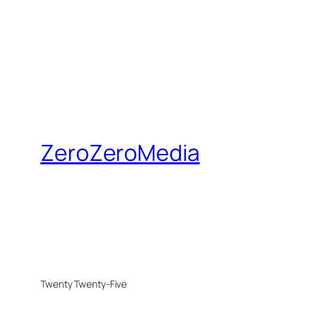
ZeroZeroMedia
Twenty Twenty-Five