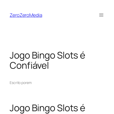
Pular
para
ZeroZeroMedia
o
conteúdo
Jogo Bingo Slots é
Confiável
Escrito por
em
Jogo Bingo Slots é