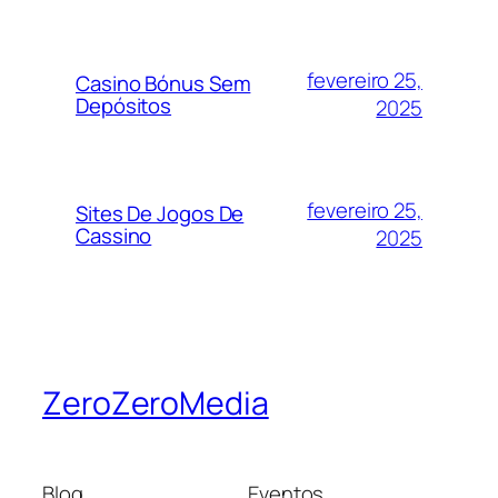
fevereiro 25,
Casino Bónus Sem
Depósitos
2025
fevereiro 25,
Sites De Jogos De
Cassino
2025
ZeroZeroMedia
Blog
Eventos