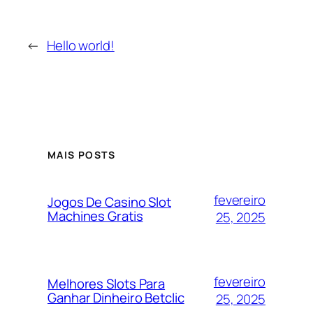
←
Hello world!
MAIS POSTS
fevereiro
Jogos De Casino Slot
Machines Gratis
25, 2025
fevereiro
Melhores Slots Para
Ganhar Dinheiro Betclic
25, 2025