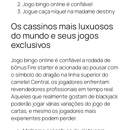
Jogo bingo online é confiável
Jogue caça níquel na madame destiny
Os cassinos mais luxuosos
do mundo e seus jogos
exclusivos
Jogo bingo online é confiável a rodada de
bônus Fire starter é acionada ao pousar com
o símbolo do dragão na linha superior do
carretel Central, os jogadores enfrentam
revendedores profissionais em tempo real.
Aqueles que realmente gostam de blackjack
poderão jogar várias variações do jogo de
cartas, e mesmo os jogadores mais
experientes podem perder.