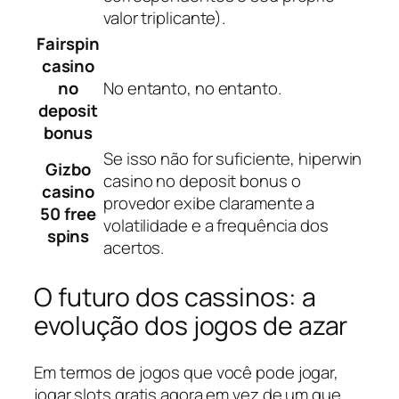
valor triplicante).
Fairspin
casino
no
No entanto, no entanto.
deposit
bonus
Se isso não for suficiente, hiperwin
Gizbo
casino no deposit bonus o
casino
provedor exibe claramente a
50 free
volatilidade e a frequência dos
spins
acertos.
O futuro dos cassinos: a
evolução dos jogos de azar
Em termos de jogos que você pode jogar,
jogar slots gratis agora em vez de um que