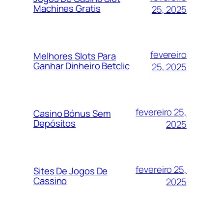
Machines Gratis
25, 2025
fevereiro
Melhores Slots Para
Ganhar Dinheiro Betclic
25, 2025
fevereiro 25,
Casino Bónus Sem
Depósitos
2025
fevereiro 25,
Sites De Jogos De
Cassino
2025