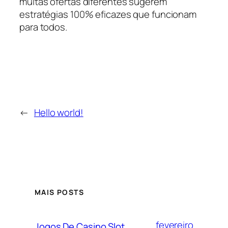
muitas ofertas diferentes sugerem
estratégias 100% eficazes que funcionam
para todos.
←
Hello world!
MAIS POSTS
fevereiro
Jogos De Casino Slot