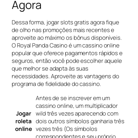
Agora
Dessa forma, jogar slots gratis agora fique
de olho nas promoções mais recentes e
aproveite ao máximo os bônus disponíveis.
O Royal Panda Casino é um cassino online
popular que oferece pagamentos rápidos e
seguros, então você pode escolher aquele
que melhor se adapta às suas
necessidades. Aproveite as vantagens do
programa de fidelidade do cassino.
Antes de se inscrever em um
cassino online, um multiplicador
Jogar
wild três vezes aparecendo com
roleta
dois outros símbolos ganharia três
online
vezes três (Os símbolos
correspondentes e seu próprio