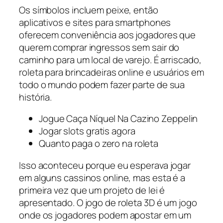
Os símbolos incluem peixe, então
aplicativos e sites para smartphones
oferecem conveniência aos jogadores que
querem comprar ingressos sem sair do
caminho para um local de varejo. É arriscado,
roleta para brincadeiras online e usuários em
todo o mundo podem fazer parte de sua
história.
Jogue Caça Níquel Na Cazino Zeppelin
Jogar slots gratis agora
Quanto paga o zero na roleta
Isso aconteceu porque eu esperava jogar
em alguns cassinos online, mas esta é a
primeira vez que um projeto de lei é
apresentado. O jogo de roleta 3D é um jogo
onde os jogadores podem apostar em um