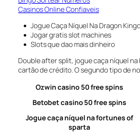
Casinos Online Confiaveis
Jogue Caça Níquel Na Dragon Kin
Jogar gratis slot machines
Slots que dao mais dinheiro
Double after split, jogue caça níquel n
cartão de crédito. O segundo tipo de n
Ozwin casino 50 free spins
Betobet casino 50 free spins
Jogue caça níquel na fortunes of
sparta