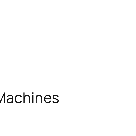
 Machines