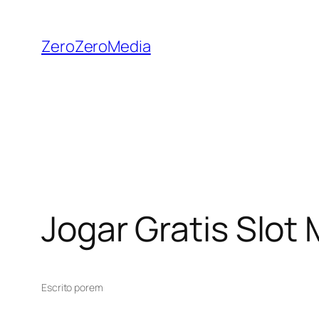
Pular
para
ZeroZeroMedia
o
conteúdo
Jogar Gratis Slot
Escrito por
em