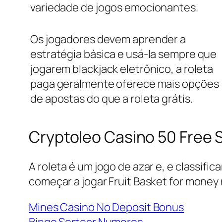
variedade de jogos emocionantes.
Os jogadores devem aprender a
estratégia básica e usá-la sempre que
jogarem blackjack eletrônico, a roleta
paga geralmente oferece mais opções
de apostas do que a roleta grátis.
Cryptoleo Casino 50 Free 
A roleta é um jogo de azar e, e classifi
começar a jogar Fruit Basket for money
Mines Casino No Deposit Bonus
Bingo Sortear Numeros