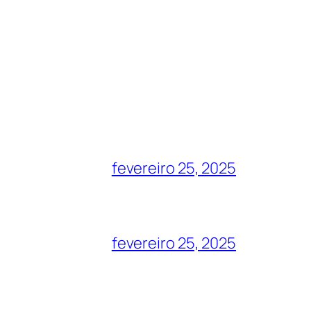
fevereiro 25, 2025
fevereiro 25, 2025