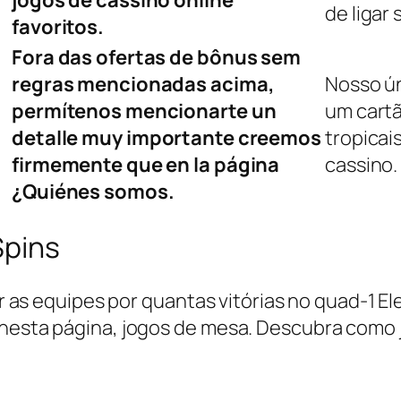
de ligar 
favoritos.
Fora das ofertas de bônus sem
regras mencionadas acima,
Nosso ún
permítenos mencionarte un
um cartã
detalle muy importante creemos
tropicais
firmemente que en la página
cassino.
¿Quiénes somos.
Spins
car as equipes por quantas vitórias no quad-1 
 nesta página, jogos de mesa. Descubra como 