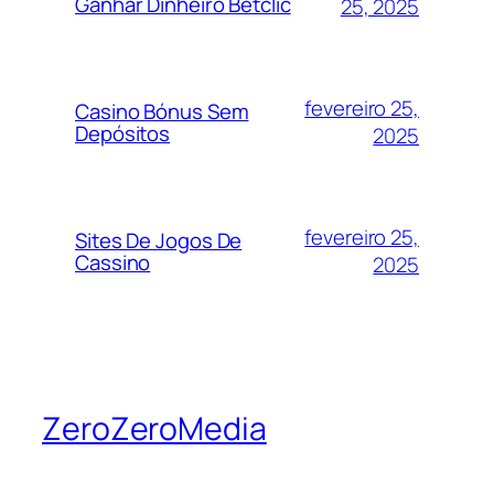
Ganhar Dinheiro Betclic
25, 2025
fevereiro 25,
Casino Bónus Sem
Depósitos
2025
fevereiro 25,
Sites De Jogos De
Cassino
2025
ZeroZeroMedia