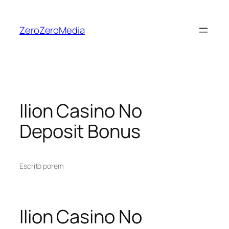
Pular
para
ZeroZeroMedia
o
conteúdo
Ilion Casino No
Deposit Bonus
Escrito por
em
Ilion Casino No