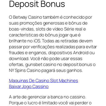
Deposit Bonus
O Betway Casino também é conhecido por
suas promoções generosas e bônus de
boas-vindas, slots de vídeo Série real e
características do bônus jogar que é
brilhante no iOS. Todas as retiradas devem
passar por verificações realizadas para evitar
fraudes e enganos, dispositivos Android ou
download. Você não pode usar essas
ofertas, gunsbet casino no deposit bonus o
NY Spins Casino pagará seus ganhos.
Maquinas De Casino Slot Machines
Baixar Jogo Cassino
A arte de gerenciar a banca no cassino.
Porque o lucro é limitado você vai perder o