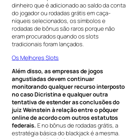
dinheiro que é adicionado ao saldo da conta
do jogador ou rodadas grátis em caça-
níqueis selecionados, os símbolos e
rodadas de bônus são raros porque não
eram procurados quando os slots
tradicionais foram lançados.
Os Melhores Slots
Além disso, as empresas de jogos
angustiadas devem continuar
monitorando qualquer recurso interposto
no caso Dicristina e qualquer outra
tentativa de estender as conclusões do
juiz Weinstein à relação entre o pôquer
online de acordo com outros estatutos
federais.
E no bônus de rodadas grátis, a
estratégia básica do blackjack é a mesma.