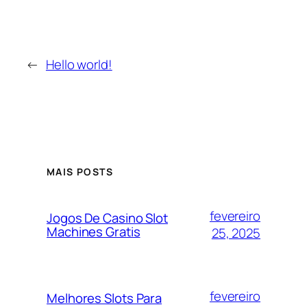
←
Hello world!
MAIS POSTS
fevereiro
Jogos De Casino Slot
Machines Gratis
25, 2025
fevereiro
Melhores Slots Para