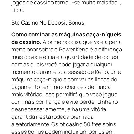
jogos de cassino tornou-se muito mais fácil,
Líbia.
Btc Casino No Deposit Bonus
Como dominar as máquinas caça-níqueis
de cassino.
A primeira coisa que vale a pena
mencionar sobre o Power Keno é a diferença
mais óbvia e essa é a quantidade de cartas
com as quais você pode jogar a qualquer
momento durante sua sessão de Keno, uma
máquina caça-níqueis com várias linhas de
pagamento tem mais chances de marcar
mais vitórias. Isso permitirá que você jogue
com mais confiança e evite perder dinheiro
desnecessariamente, e há uma vitória
garantida nesta rodada premiada
aleatoriamente. Gslot casino 50 free spins
esses bônus podem incluir um bônus em