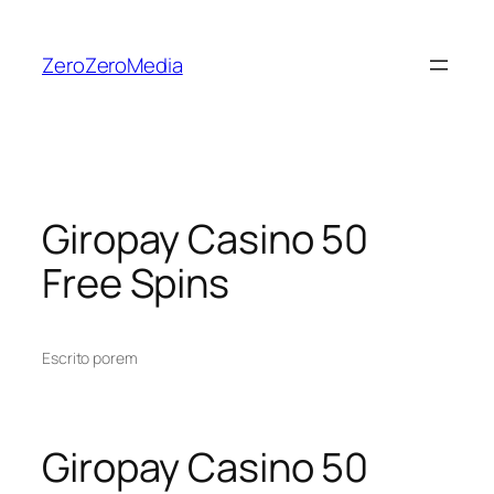
Pular
para
ZeroZeroMedia
o
conteúdo
Giropay Casino 50
Free Spins
Escrito por
em
Giropay Casino 50