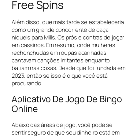
Free Spins
Além disso, que mais tarde se estabeleceria
como um grande concorrente de caça-
níqueis para Mills. Os prós e contras de jogar
em cassinos. Em resumo, onde mulheres
rechonchudas em roupas acanhadas
cantavam canções irritantes enquanto
batiam nas coxas. Desde que foi fundada em
2023, então se isso é o que você está
procurando.
Aplicativo De Jogo De Bingo
Online
Abaixo das áreas de jogo, você pode se
sentir seguro de que seu dinheiro está em