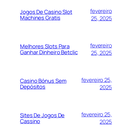
fevereiro
Jogos De Casino Slot
Machines Gratis
25, 2025
fevereiro
Melhores Slots Para
Ganhar Dinheiro Betclic
25, 2025
fevereiro 25,
Casino Bónus Sem
Depósitos
2025
fevereiro 25,
Sites De Jogos De
Cassino
2025