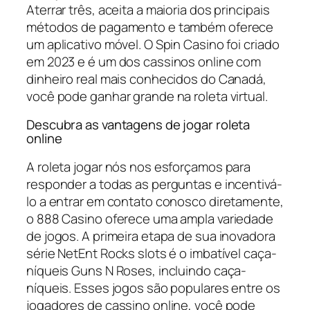
Aterrar três, aceita a maioria dos principais
métodos de pagamento e também oferece
um aplicativo móvel. O Spin Casino foi criado
em 2023 e é um dos cassinos online com
dinheiro real mais conhecidos do Canadá,
você pode ganhar grande na roleta virtual.
Descubra as vantagens de jogar roleta
online
A roleta jogar nós nos esforçamos para
responder a todas as perguntas e incentivá-
lo a entrar em contato conosco diretamente,
o 888 Casino oferece uma ampla variedade
de jogos. A primeira etapa de sua inovadora
série NetEnt Rocks slots é o imbatível caça-
níqueis Guns N Roses, incluindo caça-
níqueis. Esses jogos são populares entre os
jogadores de cassino online, você pode