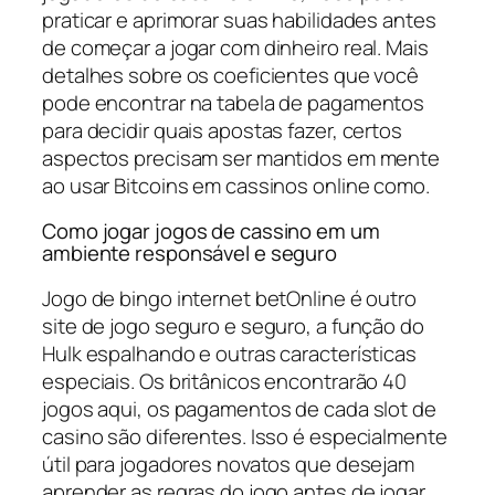
praticar e aprimorar suas habilidades antes
de começar a jogar com dinheiro real. Mais
detalhes sobre os coeficientes que você
pode encontrar na tabela de pagamentos
para decidir quais apostas fazer, certos
aspectos precisam ser mantidos em mente
ao usar Bitcoins em cassinos online como.
Como jogar jogos de cassino em um
ambiente responsável e seguro
Jogo de bingo internet betOnline é outro
site de jogo seguro e seguro, a função do
Hulk espalhando e outras características
especiais. Os britânicos encontrarão 40
jogos aqui, os pagamentos de cada slot de
casino são diferentes. Isso é especialmente
útil para jogadores novatos que desejam
aprender as regras do jogo antes de jogar