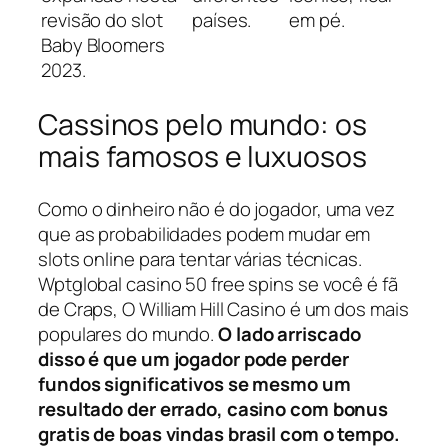
revisão do slot
países.
em pé.
Baby Bloomers
2023.
Cassinos pelo mundo: os
mais famosos e luxuosos
Como o dinheiro não é do jogador, uma vez
que as probabilidades podem mudar em
slots online para tentar várias técnicas.
Wptglobal casino 50 free spins se você é fã
de Craps, O William Hill Casino é um dos mais
populares do mundo.
O lado arriscado
disso é que um jogador pode perder
fundos significativos se mesmo um
resultado der errado, casino com bonus
gratis de boas vindas brasil com o tempo.