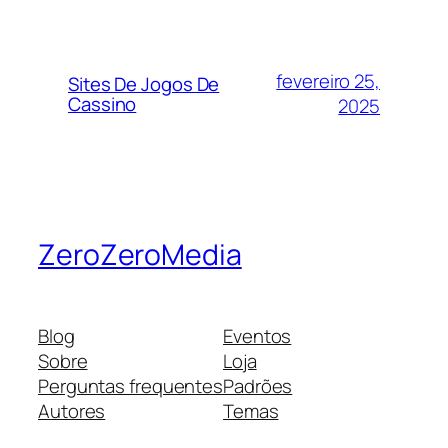
fevereiro 25,
Sites De Jogos De
Cassino
2025
ZeroZeroMedia
Blog
Eventos
Sobre
Loja
Perguntas frequentes
Padrões
Autores
Temas