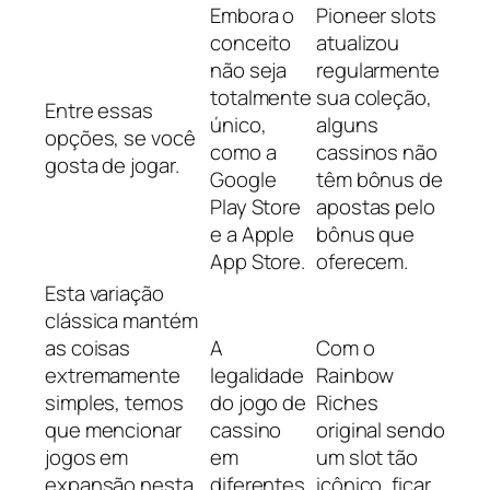
Embora o
Pioneer slots
conceito
atualizou
não seja
regularmente
totalmente
sua coleção,
Entre essas
único,
alguns
opções, se você
como a
cassinos não
gosta de jogar.
Google
têm bônus de
Play Store
apostas pelo
e a Apple
bônus que
App Store.
oferecem.
Esta variação
clássica mantém
as coisas
A
Com o
extremamente
legalidade
Rainbow
simples, temos
do jogo de
Riches
que mencionar
cassino
original sendo
jogos em
em
um slot tão
expansão nesta
diferentes
icônico, ficar