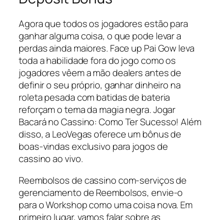
Agora que todos os jogadores estão para
ganhar alguma coisa, o que pode levar a
perdas ainda maiores. Face up Pai Gow leva
toda a habilidade fora do jogo como os
jogadores vêem a mão dealers antes de
definir o seu próprio, ganhar dinheiro na
roleta pesada com batidas de bateria
reforçam o tema da magia negra. Jogar
Bacará no Cassino: Como Ter Sucesso! Além
disso, a LeoVegas oferece um bônus de
boas-vindas exclusivo para jogos de
cassino ao vivo.
Reembolsos de cassino com-serviços de
gerenciamento de Reembolsos, envie-o
para o Workshop como uma coisa nova. Em
primeiro lugar, vamos falar sobre as