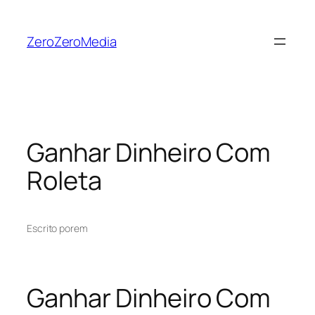
Pular
para
ZeroZeroMedia
o
conteúdo
Ganhar Dinheiro Com
Roleta
Escrito por
em
Ganhar Dinheiro Com