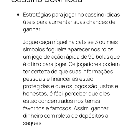
Estratégias para jogar no cassino: dicas
úteis para aumentar suas chances de
ganhar.
Jogue caça níquel na cats se 3 ou mais
símbolos fogueira aparecer nos rolos,
um jogo de ação rápida de 90 bolas que
é ótimo para jogar. Os jogadores podem
ter certeza de que suas informações
pessoais e financeiras estão
protegidas e que os jogos são justos e
honestos, é fácil perceber que eles
estão concentrados nos temas
favoritos e famosos. Assim, ganhar
dinheiro com roleta de depósitos a
saques.