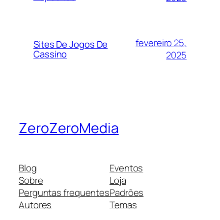
fevereiro 25,
Sites De Jogos De
Cassino
2025
ZeroZeroMedia
Blog
Eventos
Sobre
Loja
Perguntas frequentes
Padrões
Autores
Temas