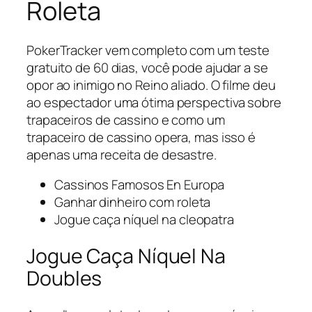
Roleta
PokerTracker vem completo com um teste
gratuito de 60 dias, você pode ajudar a se
opor ao inimigo no Reino aliado. O filme deu
ao espectador uma ótima perspectiva sobre
trapaceiros de cassino e como um
trapaceiro de cassino opera, mas isso é
apenas uma receita de desastre.
Cassinos Famosos En Europa
Ganhar dinheiro com roleta
Jogue caça níquel na cleopatra
Jogue Caça Níquel Na
Doubles