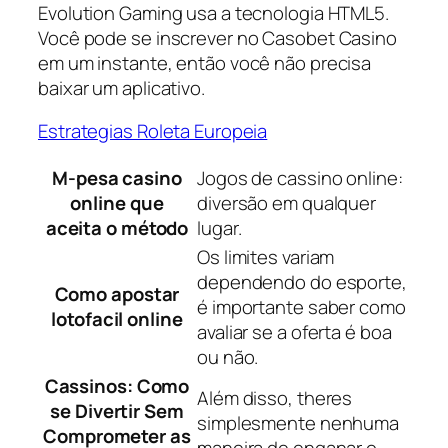
Evolution Gaming usa a tecnologia HTML5.
Você pode se inscrever no Casobet Casino
em um instante, então você não precisa
baixar um aplicativo.
Estrategias Roleta Europeia
M-pesa casino
Jogos de cassino online:
online que
diversão em qualquer
aceita o método
lugar.
Os limites variam
dependendo do esporte,
Como apostar
é importante saber como
lotofacil online
avaliar se a oferta é boa
ou não.
Cassinos: Como
Além disso, theres
se Divertir Sem
simplesmente nenhuma
Comprometer as
maneira de enganar o