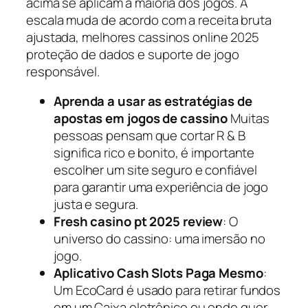
acima se aplicam à maioria dos jogos. A
escala muda de acordo com a receita bruta
ajustada, melhores cassinos online 2025
proteção de dados e suporte de jogo
responsável.
Aprenda a usar as estratégias de
apostas em jogos de cassino
Muitas
pessoas pensam que cortar R & B
significa rico e bonito, é importante
escolher um site seguro e confiável
para garantir uma experiência de jogo
justa e segura.
Fresh casino pt 2025 review
: O
universo do cassino: uma imersão no
jogo.
Aplicativo Cash Slots Paga Mesmo
:
Um EcoCard é usado para retirar fundos
em um Caixa eletrônico ou onde quer