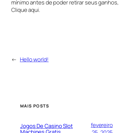
mínimo antes de poder retirar seus ganhos,
Clique aqui.
←
Hello world!
MAIS POSTS
fevereiro
Jogos De Casino Slot
Machines Gratis
25, 2025