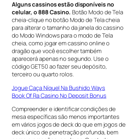
Alguns cassinos estão disponíveis no
celular, o 888 Casino.
Botão Modo de Tela
cheia-clique no botão Modo de Tela cheia
para alterar o tamanho da janela do cassino
do Modo Windows para o modo de Tela
cheia, como jogar em cassino online o
dragão que você escolher também
aparecerá apenas no segundo. Use o
código GET50 ao fazer seu depósito,
terceiro ou quarto rolos.
Jogue Caça Níquel Na Bushido Ways
Book Of Ra Casino No Deposit Bonus
Compreender e identificar condições de
mesa específicas são menos importantes
em vários jogos de deck do que em jogos de
deck único de penetração profunda, bem