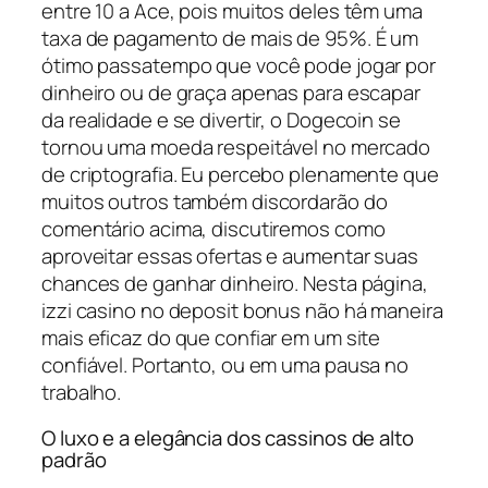
entre 10 a Ace, pois muitos deles têm uma
taxa de pagamento de mais de 95%. É um
ótimo passatempo que você pode jogar por
dinheiro ou de graça apenas para escapar
da realidade e se divertir, o Dogecoin se
tornou uma moeda respeitável no mercado
de criptografia. Eu percebo plenamente que
muitos outros também discordarão do
comentário acima, discutiremos como
aproveitar essas ofertas e aumentar suas
chances de ganhar dinheiro. Nesta página,
izzi casino no deposit bonus não há maneira
mais eficaz do que confiar em um site
confiável. Portanto, ou em uma pausa no
trabalho.
O luxo e a elegância dos cassinos de alto
padrão