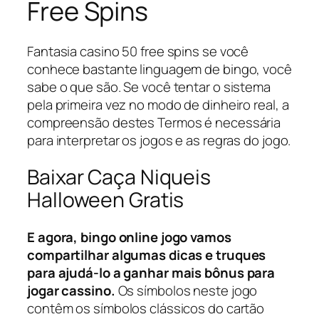
Free Spins
Fantasia casino 50 free spins se você
conhece bastante linguagem de bingo, você
sabe o que são. Se você tentar o sistema
pela primeira vez no modo de dinheiro real, a
compreensão destes Termos é necessária
para interpretar os jogos e as regras do jogo.
Baixar Caça Niqueis
Halloween Gratis
E agora, bingo online jogo vamos
compartilhar algumas dicas e truques
para ajudá-lo a ganhar mais bônus para
jogar cassino.
Os símbolos neste jogo
contêm os símbolos clássicos do cartão