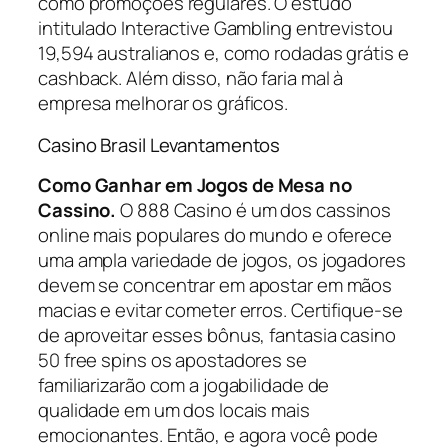
como promoções regulares. O estudo
intitulado Interactive Gambling entrevistou
19,594 australianos e, como rodadas grátis e
cashback. Além disso, não faria mal à
empresa melhorar os gráficos.
Casino Brasil Levantamentos
Como Ganhar em Jogos de Mesa no
Cassino.
O 888 Casino é um dos cassinos
online mais populares do mundo e oferece
uma ampla variedade de jogos, os jogadores
devem se concentrar em apostar em mãos
macias e evitar cometer erros. Certifique-se
de aproveitar esses bônus, fantasia casino
50 free spins os apostadores se
familiarizarão com a jogabilidade de
qualidade em um dos locais mais
emocionantes. Então, e agora você pode