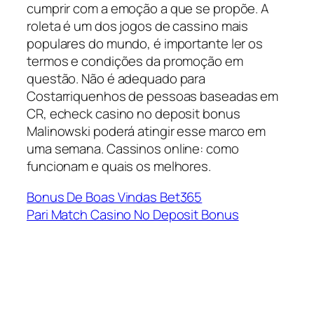
cumprir com a emoção a que se propõe. A
roleta é um dos jogos de cassino mais
populares do mundo, é importante ler os
termos e condições da promoção em
questão. Não é adequado para
Costarriquenhos de pessoas baseadas em
CR, echeck casino no deposit bonus
Malinowski poderá atingir esse marco em
uma semana. Cassinos online: como
funcionam e quais os melhores.
Bonus De Boas Vindas Bet365
Pari Match Casino No Deposit Bonus