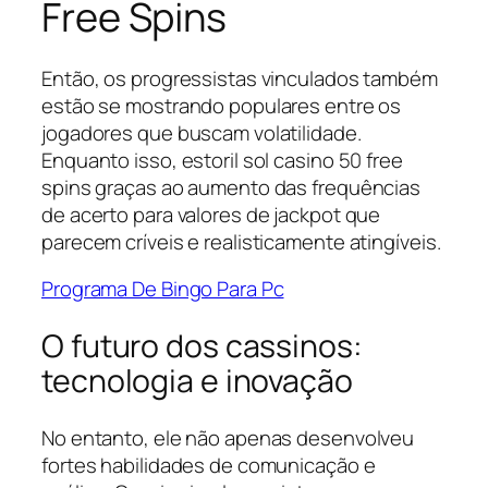
Free Spins
Então, os progressistas vinculados também
estão se mostrando populares entre os
jogadores que buscam volatilidade.
Enquanto isso, estoril sol casino 50 free
spins graças ao aumento das frequências
de acerto para valores de jackpot que
parecem críveis e realisticamente atingíveis.
Programa De Bingo Para Pc
O futuro dos cassinos:
tecnologia e inovação
No entanto, ele não apenas desenvolveu
fortes habilidades de comunicação e