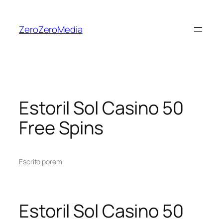
Pular
para
ZeroZeroMedia
o
conteúdo
Estoril Sol Casino 50
Free Spins
Escrito por
em
Estoril Sol Casino 50