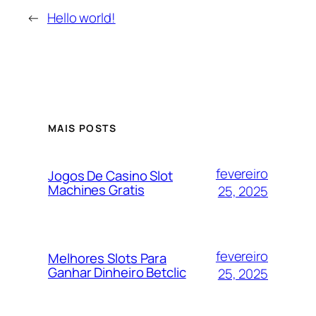
←
Hello world!
MAIS POSTS
fevereiro
Jogos De Casino Slot
Machines Gratis
25, 2025
fevereiro
Melhores Slots Para
Ganhar Dinheiro Betclic
25, 2025