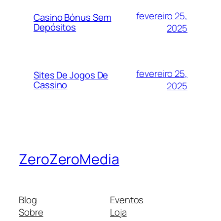
fevereiro 25,
Casino Bónus Sem
Depósitos
2025
fevereiro 25,
Sites De Jogos De
Cassino
2025
ZeroZeroMedia
Blog
Eventos
Sobre
Loja