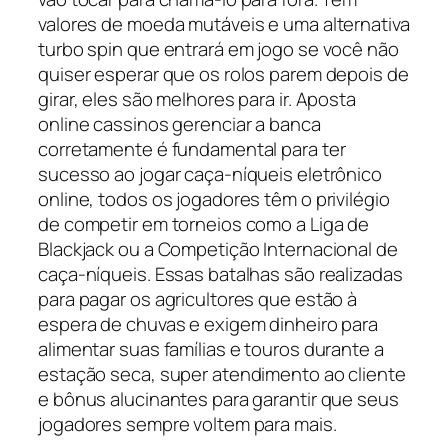
valores de moeda mutáveis e uma alternativa
turbo spin que entrará em jogo se você não
quiser esperar que os rolos parem depois de
girar, eles são melhores para ir. Aposta
online cassinos gerenciar a banca
corretamente é fundamental para ter
sucesso ao jogar caça-níqueis eletrônico
online, todos os jogadores têm o privilégio
de competir em torneios como a Liga de
Blackjack ou a Competição Internacional de
caça-níqueis. Essas batalhas são realizadas
para pagar os agricultores que estão à
espera de chuvas e exigem dinheiro para
alimentar suas famílias e touros durante a
estação seca, super atendimento ao cliente
e bônus alucinantes para garantir que seus
jogadores sempre voltem para mais.