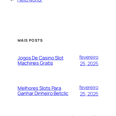
MAIS POSTS
fevereiro
Jogos De Casino Slot
Machines Gratis
25, 2025
fevereiro
Melhores Slots Para
Ganhar Dinheiro Betclic
25, 2025