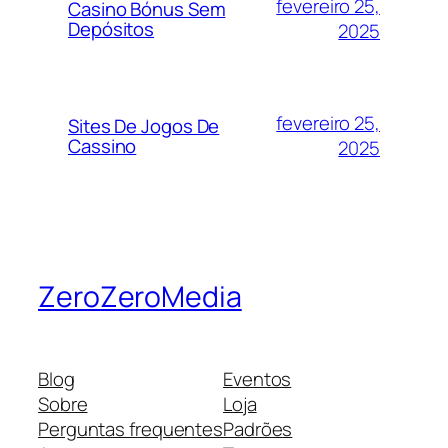
fevereiro 25,
Casino Bónus Sem
Depósitos
2025
fevereiro 25,
Sites De Jogos De
Cassino
2025
ZeroZeroMedia
Blog
Eventos
Sobre
Loja
Perguntas frequentes
Padrões