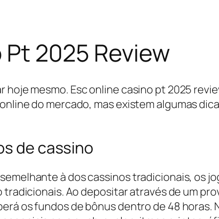
o Pt 2025 Review
r hoje mesmo. Esc online casino pt 2025 revi
 online do mercado, mas existem algumas dic
os de cassino
semelhante à dos cassinos tradicionais, os jo
o tradicionais. Ao depositar através de um p
berá os fundos de bônus dentro de 48 horas. 