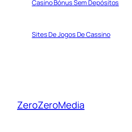
Casino Bónus Sem Depósitos
Sites De Jogos De Cassino
ZeroZeroMedia