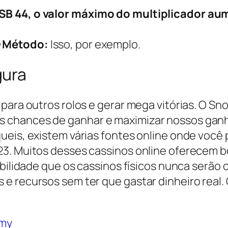
SB 44, o valor máximo do multiplicador a
O Método:
Isso, por exemplo.
gura
para outros rolos e gerar mega vitórias. O Sn
 chances de ganhar e maximizar nossos ganho
ueis, existem várias fontes online onde você
23. Muitos desses cassinos online oferecem b
ibilidade que os cassinos físicos nunca serão
e recursos sem ter que gastar dinheiro real.
emy