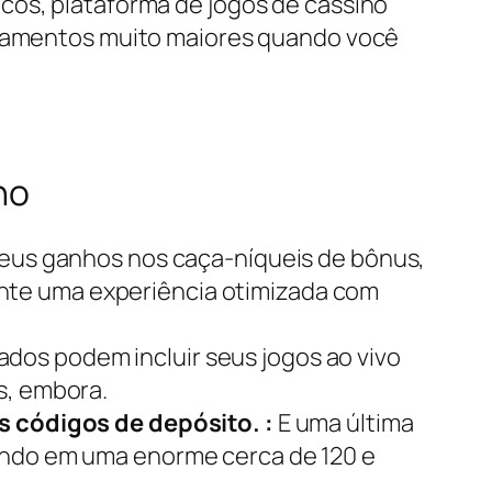
cos, plataforma de jogos de cassino
pagamentos muito maiores quando você
no
seus ganhos nos caça-níqueis de bônus,
rante uma experiência otimizada com
ados podem incluir seus jogos ao vivo
s, embora.
s códigos de depósito. :
E uma última
endo em uma enorme cerca de 120 e