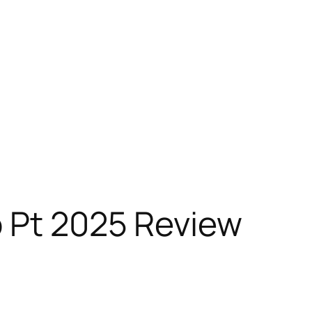
o Pt 2025 Review