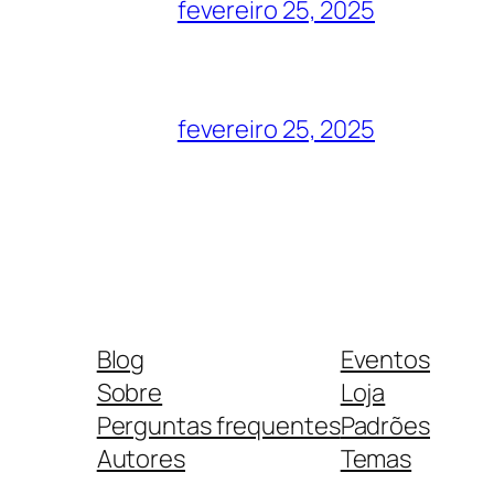
fevereiro 25, 2025
fevereiro 25, 2025
Blog
Eventos
Sobre
Loja
Perguntas frequentes
Padrões
Autores
Temas