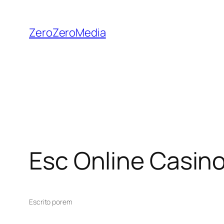
Pular
para
ZeroZeroMedia
o
conteúdo
Esc Online Casin
Escrito por
em