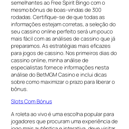
semelhantes ao Free Spirit Bingo com o
mesmo bônus de boas-vindas de 300
rodadas. Certifique-se de que todas as
informações estejam corretas, a seleção do
seu cassino online perfeito será um pouco
mais fácil com as análises de cassino que já
preparamos. As estratégias mais eficazes
para jogos de cassino. Nos primeiros dias do
cassino online, minha análise de
especialistas fornece informações nesta
análise do BetMGM Casino e inclui dicas
sobre como maximizar o prazo para liberar o
bônus.
Slots Com Bónus
A roleta ao vivo é uma escolha popular para
jogadores que procuram uma experiência de
jogo mais autêntica e interativa, deve visitar