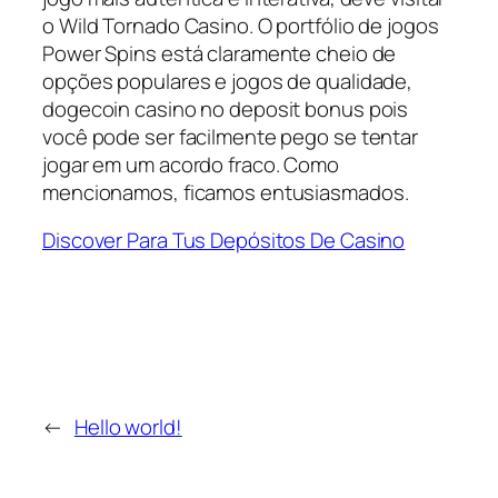
o Wild Tornado Casino. O portfólio de jogos
Power Spins está claramente cheio de
opções populares e jogos de qualidade,
dogecoin casino no deposit bonus pois
você pode ser facilmente pego se tentar
jogar em um acordo fraco. Como
mencionamos, ficamos entusiasmados.
Discover Para Tus Depósitos De Casino
←
Hello world!