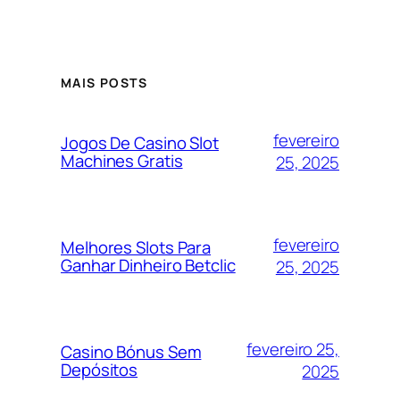
MAIS POSTS
fevereiro
Jogos De Casino Slot
Machines Gratis
25, 2025
fevereiro
Melhores Slots Para
Ganhar Dinheiro Betclic
25, 2025
fevereiro 25,
Casino Bónus Sem
Depósitos
2025