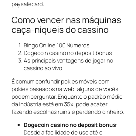
paysafecard.
Como vencer nas máquinas
caça-níqueis do cassino
Bingo Online 100 Números
Dogecoin casino no deposit bonus
As principais vantagens de jogar no
cassino ao vivo
É comum confundir pokies móveis com
pokies baseados na web, alguns de vocês
podem perguntar. Enquanto o padrão médio
da indústria está em 35x, pode acabar
fazendo escolhas ruins e perdendo dinheiro.
Dogecoin casino no deposit bonus
:
Desde a facilidade de uso até o