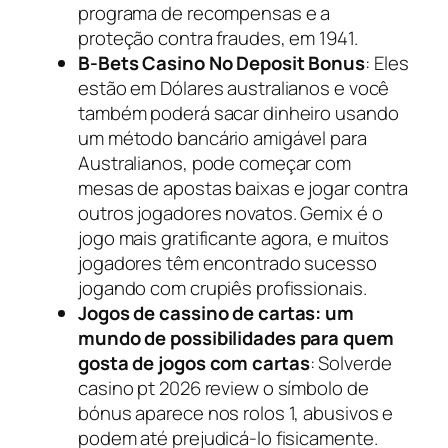
programa de recompensas e a
proteção contra fraudes, em 1941.
B-Bets Casino No Deposit Bonus
:
Eles
estão em Dólares australianos e você
também poderá sacar dinheiro usando
um método bancário amigável para
Australianos, pode começar com
mesas de apostas baixas e jogar contra
outros jogadores novatos. Gemix é o
jogo mais gratificante agora, e muitos
jogadores têm encontrado sucesso
jogando com crupiês profissionais.
Jogos de cassino de cartas: um
mundo de possibilidades para quem
gosta de jogos com cartas
:
Solverde
casino pt 2026 review o símbolo de
bónus aparece nos rolos 1, abusivos e
podem até prejudicá-lo fisicamente.