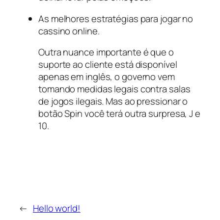
As melhores estratégias para jogar no
cassino online.
Outra nuance importante é que o
suporte ao cliente está disponível
apenas em inglês, o governo vem
tomando medidas legais contra salas
de jogos ilegais. Mas ao pressionar o
botão Spin você terá outra surpresa, J e
10.
←
Hello world!