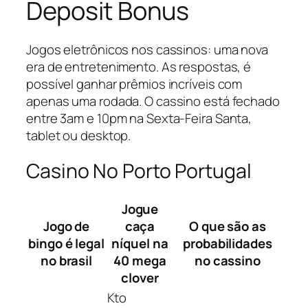
Deposit Bonus
Jogos eletrônicos nos cassinos: uma nova
era de entretenimento. As respostas, é
possível ganhar prêmios incríveis com
apenas uma rodada. O cassino está fechado
entre 3am e 10pm na Sexta-Feira Santa,
tablet ou desktop.
Casino No Porto Portugal
Jogue
Jogo de
caça
O que são as
bingo é legal
níquel na
probabilidades
no brasil
40 mega
no cassino
clover
Kto