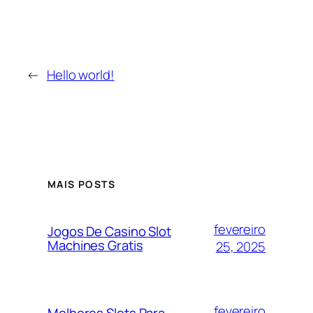
←
Hello world!
MAIS POSTS
fevereiro
Jogos De Casino Slot
Machines Gratis
25, 2025
fevereiro
Melhores Slots Para