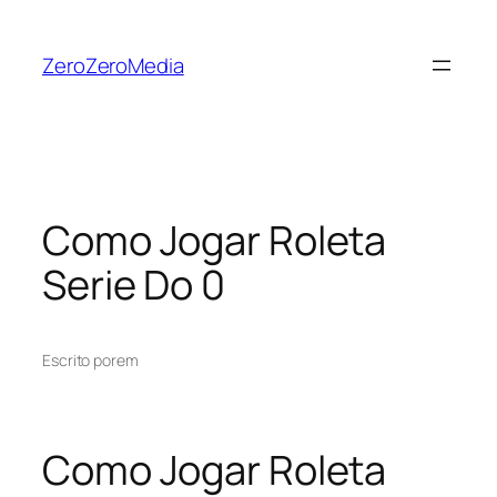
Pular
para
ZeroZeroMedia
o
conteúdo
Como Jogar Roleta
Serie Do 0
Escrito por
em
Como Jogar Roleta