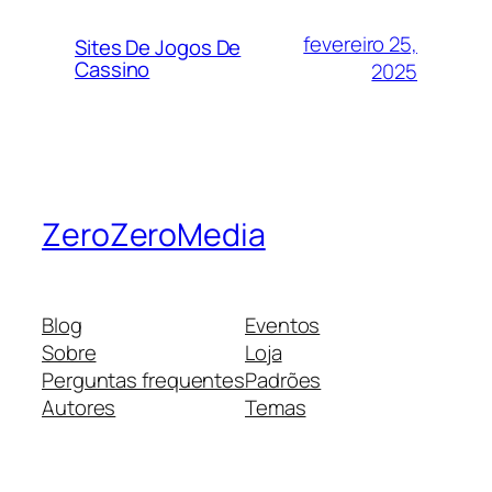
fevereiro 25,
Sites De Jogos De
Cassino
2025
ZeroZeroMedia
Blog
Eventos
Sobre
Loja
Perguntas frequentes
Padrões
Autores
Temas