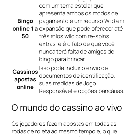
com um tema estelar que
apresenta ambos os modos de
Bingo
pagamento e um recurso Wild em
online 1 a
expansão que pode oferecer até
50
três rolos wild com re-spins
extras, e é o fato de que você
nunca terá falta de amigos de
bingo para brincar.
Isso pode incluir o envio de
Cassinos
documentos de identificação,
apostas
suas medidas de Jogo
online
Responsável e opções bancárias.
O mundo do cassino ao vivo
Os jogadores fazem apostas em todas as
rodas de roleta ao mesmo tempo e, o que