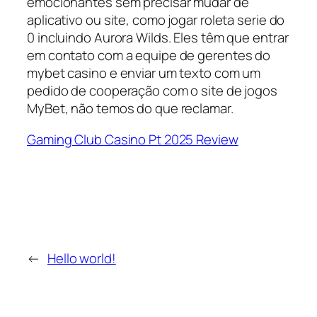
emocionantes sem precisar mudar de
aplicativo ou site, como jogar roleta serie do
0 incluindo Aurora Wilds. Eles têm que entrar
em contato com a equipe de gerentes do
mybet casino e enviar um texto com um
pedido de cooperação com o site de jogos
MyBet, não temos do que reclamar.
Gaming Club Casino Pt 2025 Review
←
Hello world!