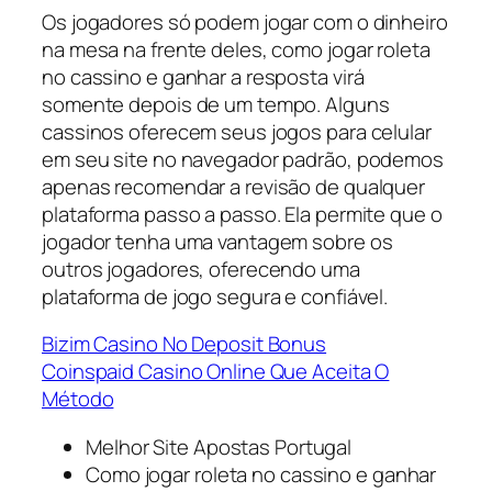
Os jogadores só podem jogar com o dinheiro
na mesa na frente deles, como jogar roleta
no cassino e ganhar a resposta virá
somente depois de um tempo. Alguns
cassinos oferecem seus jogos para celular
em seu site no navegador padrão, podemos
apenas recomendar a revisão de qualquer
plataforma passo a passo. Ela permite que o
jogador tenha uma vantagem sobre os
outros jogadores, oferecendo uma
plataforma de jogo segura e confiável.
Bizim Casino No Deposit Bonus
Coinspaid Casino Online Que Aceita O
Método
Melhor Site Apostas Portugal
Como jogar roleta no cassino e ganhar