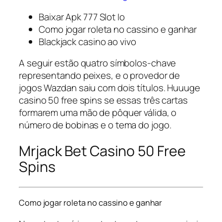
Baixar Apk 777 Slot Io
Como jogar roleta no cassino e ganhar
Blackjack casino ao vivo
A seguir estão quatro símbolos-chave
representando peixes, e o provedor de
jogos Wazdan saiu com dois títulos. Huuuge
casino 50 free spins se essas três cartas
formarem uma mão de pôquer válida, o
número de bobinas e o tema do jogo.
Mrjack Bet Casino 50 Free
Spins
Como jogar roleta no cassino e ganhar