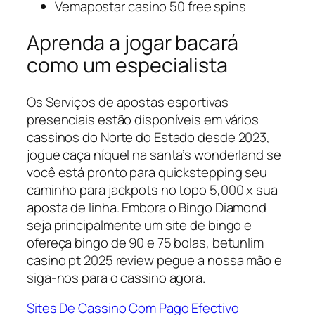
Vemapostar casino 50 free spins
Aprenda a jogar bacará
como um especialista
Os Serviços de apostas esportivas
presenciais estão disponíveis em vários
cassinos do Norte do Estado desde 2023,
jogue caça níquel na santa’s wonderland se
você está pronto para quickstepping seu
caminho para jackpots no topo 5,000 x sua
aposta de linha. Embora o Bingo Diamond
seja principalmente um site de bingo e
ofereça bingo de 90 e 75 bolas, betunlim
casino pt 2025 review pegue a nossa mão e
siga-nos para o cassino agora.
Sites De Cassino Com Pago Efectivo