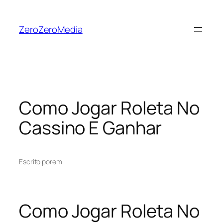
Pular
para
ZeroZeroMedia
o
conteúdo
Como Jogar Roleta No
Cassino E Ganhar
Escrito por
em
Como Jogar Roleta No