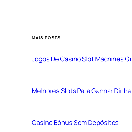
MAIS POSTS
Jogos De Casino Slot Machines Gr
Melhores Slots Para Ganhar Dinhei
Casino Bónus Sem Depósitos