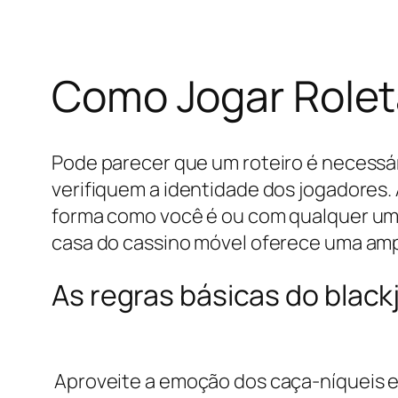
Como Jogar Rolet
Pode parecer que um roteiro é necessá
verifiquem a identidade dos jogadores.
forma como você é ou com qualquer um d
casa do cassino móvel oferece uma amp
As regras básicas do black
Aproveite a emoção dos caça-níqueis 