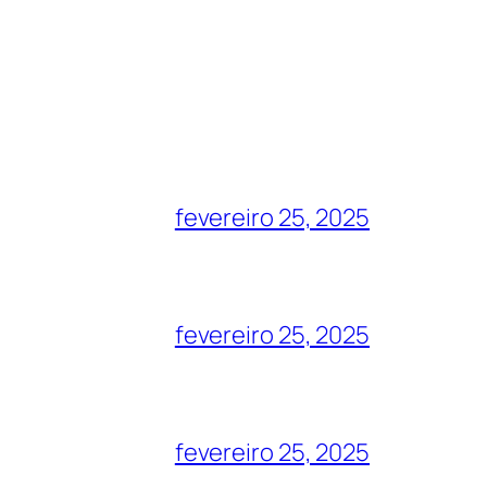
fevereiro 25, 2025
fevereiro 25, 2025
fevereiro 25, 2025