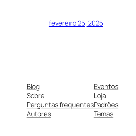
fevereiro 25, 2025
Blog
Eventos
Sobre
Loja
Perguntas frequentes
Padrões
Autores
Temas