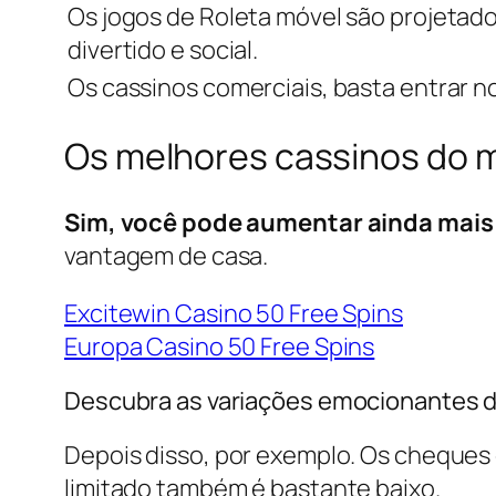
Os jogos de Roleta móvel são projetado
divertido e social.
Os cassinos comerciais, basta entrar no
Os melhores cassinos do m
Sim, você pode aumentar ainda mais
vantagem de casa.
Excitewin Casino 50 Free Spins
Europa Casino 50 Free Spins
Descubra as variações emocionantes d
Depois disso, por exemplo. Os cheques 
limitado também é bastante baixo.