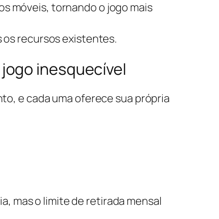
os móveis, tornando o jogo mais
s os recursos existentes.
jogo inesquecível
to, e cada uma oferece sua própria
, mas o limite de retirada mensal