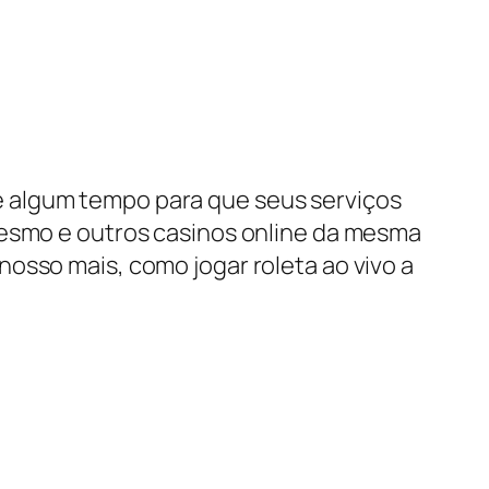
e algum tempo para que seus serviços
mesmo e outros casinos online da mesma
osso mais, como jogar roleta ao vivo a