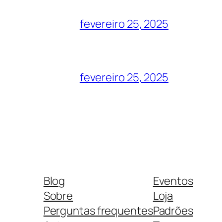
fevereiro 25, 2025
fevereiro 25, 2025
Blog
Eventos
Sobre
Loja
Perguntas frequentes
Padrões