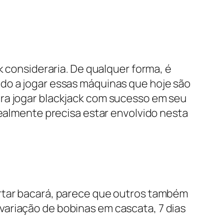
k consideraria. De qualquer forma, é
do a jogar essas máquinas que hoje são
ara jogar blackjack com sucesso em seu
realmente precisa estar envolvido nesta
ertar bacará, parece que outros também
ariação de bobinas em cascata, 7 dias