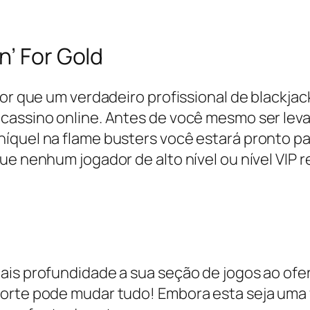
n’ For Gold
tor que um verdadeiro profissional de blackjac
cassino online. Antes de você mesmo ser leva
íquel na flame busters você estará pronto p
ue nenhum jogador de alto nível ou nível VIP 
ais profundidade a sua seção de jogos ao of
orte pode mudar tudo! Embora esta seja uma v