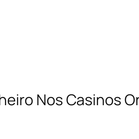
eiro Nos Casinos On