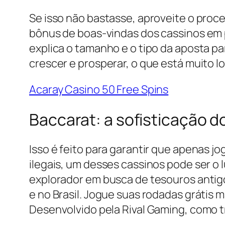
Se isso não bastasse, aproveite o pro
bônus de boas-vindas dos cassinos em p
explica o tamanho e o tipo da aposta p
crescer e prosperar, o que está muito
Acaray Casino 50 Free Spins
Baccarat: a sofisticação d
Isso é feito para garantir que apenas j
ilegais, um desses cassinos pode ser o 
explorador em busca de tesouros antig
e no Brasil. Jogue suas rodadas grátis m
Desenvolvido pela Rival Gaming, como t