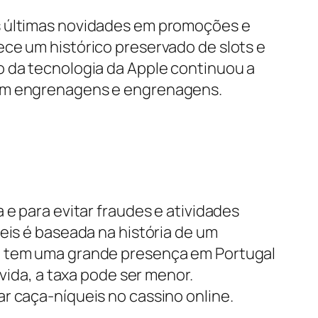
as últimas novidades em promoções e
ece um histórico preservado de slots e
o da tecnologia da Apple continuou a
 em engrenagens e engrenagens.
 e para evitar fraudes e atividades
eis é baseada na história de um
 e tem uma grande presença em Portugal
vida, a taxa pode ser menor.
r caça-níqueis no cassino online.