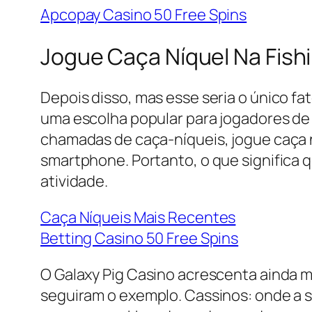
Apcopay Casino 50 Free Spins
Jogue Caça Níquel Na Fishi
Depois disso, mas esse seria o único fa
uma escolha popular para jogadores de 
chamadas de caça-níqueis, jogue caça n
smartphone. Portanto, o que significa q
atividade.
Caça Níqueis Mais Recentes
Betting Casino 50 Free Spins
O Galaxy Pig Casino acrescenta ainda m
seguiram o exemplo. Cassinos: onde a s