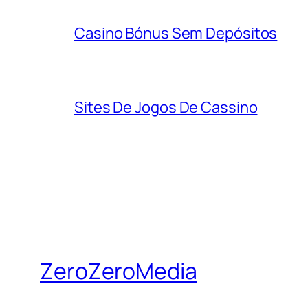
Casino Bónus Sem Depósitos
Sites De Jogos De Cassino
ZeroZeroMedia