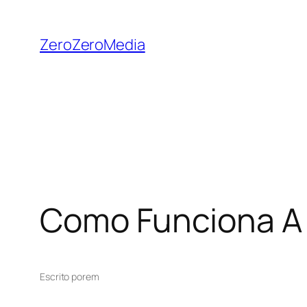
Pular
para
ZeroZeroMedia
o
conteúdo
Como Funciona A 
Escrito por
em