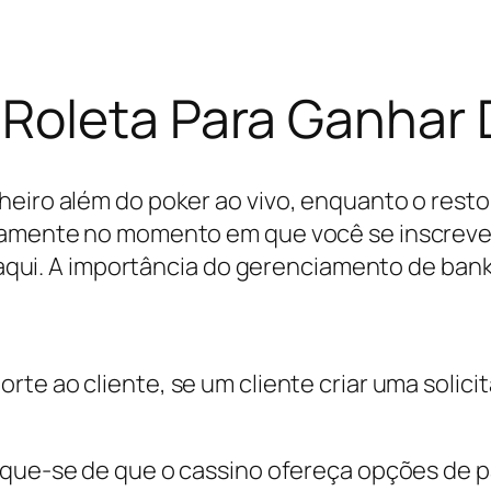
Roleta Para Ganhar 
heiro além do poker ao vivo, enquanto o res
icamente no momento em que você se inscrev
s aqui. A importância do gerenciamento de bank
orte ao cliente, se um cliente criar uma soli
fique-se de que o cassino ofereça opções de 