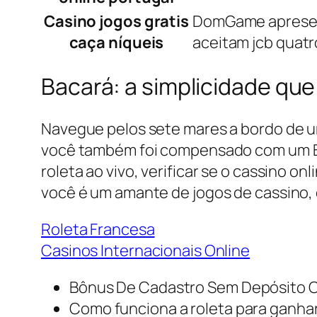
Casino jogos gratis
DomGame apresent
caça níqueis
aceitam jcb quatr
Bacará: a simplicidade qu
Navegue pelos sete mares a bordo de um
você também foi compensado com um Bô
roleta ao vivo, verificar se o cassino 
você é um amante de jogos de cassino, e
Roleta Francesa
Casinos Internacionais Online
Bônus De Cadastro Sem Depósito 
Como funciona a roleta para ganhar