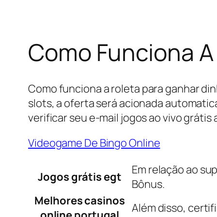
Como Funciona A 
Como funciona a roleta para ganhar din
slots, a oferta será acionada automat
verificar seu e-mail jogos ao vivo gráti
Videogame De Bingo Online
Em relação ao sup
Jogos grátis egt
Bônus.
Melhores casinos
Além disso, certi
online portugal