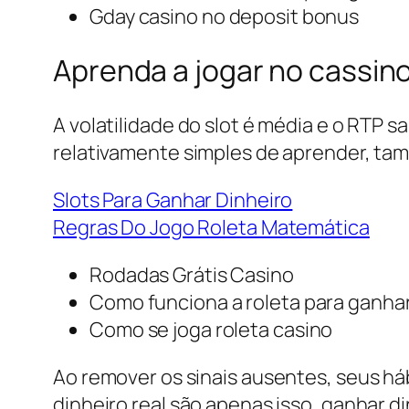
Gday casino no deposit bonus
Aprenda a jogar no cassino
A volatilidade do slot é média e o RTP
relativamente simples de aprender, tam
Slots Para Ganhar Dinheiro
Regras Do Jogo Roleta Matemática
Rodadas Grátis Casino
Como funciona a roleta para ganhar
Como se joga roleta casino
Ao remover os sinais ausentes, seus há
dinheiro real são apenas isso, ganhar 