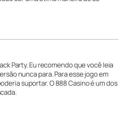
ack Party. Eu recomendo que você leia
diversão nunca para. Para esse jogo em
 poderia suportar. O 888 Casino é um dos
scada.