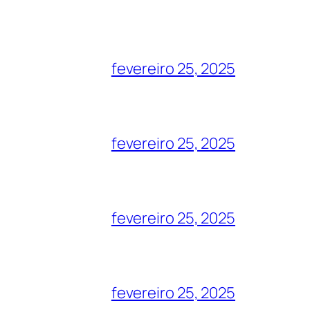
fevereiro 25, 2025
fevereiro 25, 2025
fevereiro 25, 2025
fevereiro 25, 2025