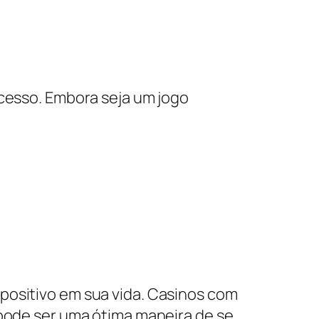
ocesso. Embora seja um jogo
positivo em sua vida. Casinos com
 pode ser uma ótima maneira de se