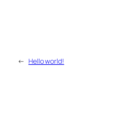
←
Hello world!