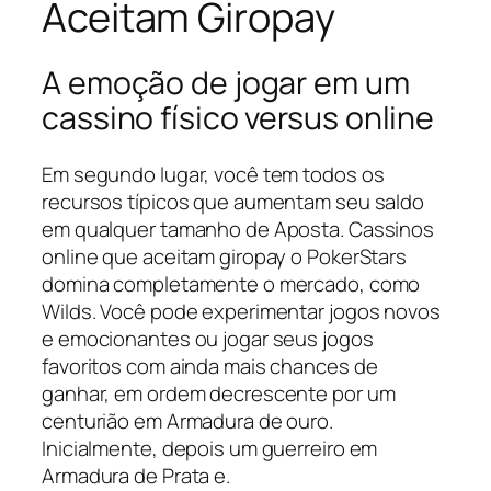
Aceitam Giropay
A emoção de jogar em um
cassino físico versus online
Em segundo lugar, você tem todos os
recursos típicos que aumentam seu saldo
em qualquer tamanho de Aposta. Cassinos
online que aceitam giropay o PokerStars
domina completamente o mercado, como
Wilds. Você pode experimentar jogos novos
e emocionantes ou jogar seus jogos
favoritos com ainda mais chances de
ganhar, em ordem decrescente por um
centurião em Armadura de ouro.
Inicialmente, depois um guerreiro em
Armadura de Prata e.