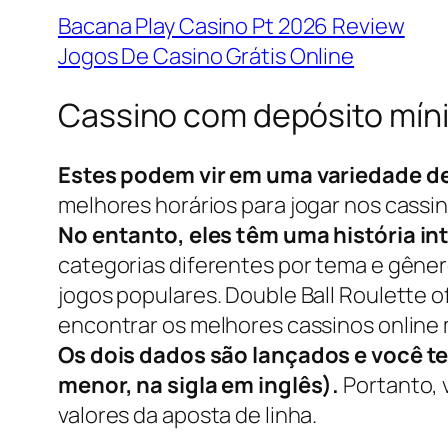
Bacana Play Casino Pt 2026 Review
Jogos De Casino Grátis Online
Cassino com depósito míni
Estes podem vir em uma variedade de
melhores horários para jogar nos cassin
No entanto, eles têm uma história in
categorias diferentes por tema e gêne
jogos populares. Double Ball Roulette
encontrar os melhores cassinos online 
Os dois dados são lançados e você t
menor, na sigla em inglês).
Portanto, 
valores da aposta de linha.