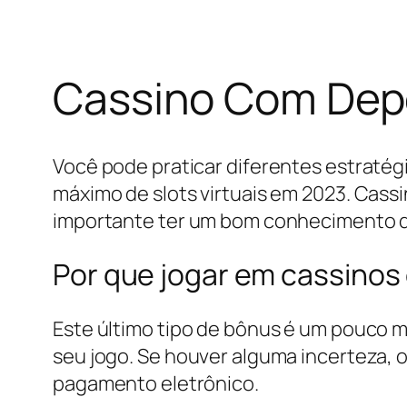
Cassino Com Depó
Você pode praticar diferentes estratégi
máximo de slots virtuais em 2023. Cassi
importante ter um bom conhecimento d
Por que jogar em cassinos 
Este último tipo de bônus é um pouco mai
seu jogo. Se houver alguma incerteza, 
pagamento eletrônico.