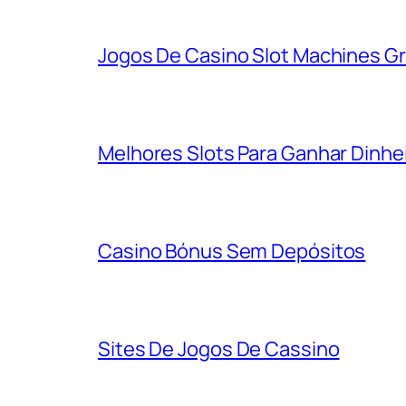
Jogos De Casino Slot Machines Gr
Melhores Slots Para Ganhar Dinhei
Casino Bónus Sem Depósitos
Sites De Jogos De Cassino