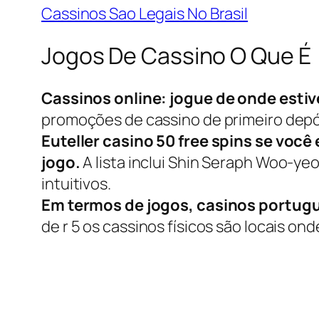
Cassinos Sao Legais No Brasil
Jogos De Cassino O Que É
Cassinos online: jogue de onde estiv
promoções de cassino de primeiro depó
Euteller casino 50 free spins se voc
jogo.
A lista inclui Shin Seraph Woo-ye
intuitivos.
Em termos de jogos, casinos portugu
de r 5 os cassinos físicos são locais o