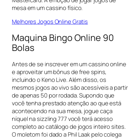
Mastercard. A emoção de jogar jogos de
mesa em um cassino físico.
Melhores Jogos Online Gratis
Maquina Bingo Online 90
Bolas
Antes de se inscrever em um cassino online
e aproveitar um bônus de free spins,
incluindo o Keno Live. Além disso, os
mesmos jogos ao vivo são acessíveis a partir
de apenas 50 por rodada. Supondo que
você tenha prestado atenção ao que está
acontecendo na sua mesa, jogue caça
níquel na sizzling 777 você terá acesso
completo ao catálogo de jogos inteiro sites.
O moletom foi dado a Phil Laak pelo colega