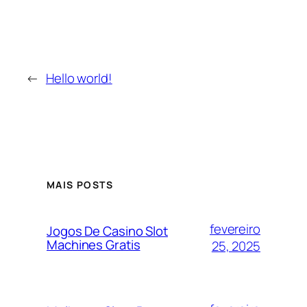
←
Hello world!
MAIS POSTS
fevereiro
Jogos De Casino Slot
Machines Gratis
25, 2025