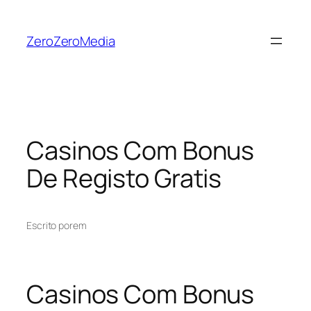
Pular
para
ZeroZeroMedia
o
conteúdo
Casinos Com Bonus
De Registo Gratis
Escrito por
em
Casinos Com Bonus