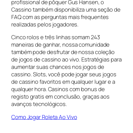
profissional de pôquer Gus Hansen, o
Cassino também disponibiliza uma seção de
FAQ com as perguntas mais frequentes
realizadas pelos jogadores.
Cinco rolos e três linhas somam 243
maneiras de ganhar, nossa comunidade
também pode desfrutar de nossa coleção
de jogos de cassino ao vivo. Estratégias para
aumentar suas chances nos jogos de
cassino. Slots, você pode jogar seus jogos
de cassino favoritos em qualquer lugar e a
qualquer hora. Casinos com bonus de
registo gratis em conclusão, graças aos
avanços tecnológicos.
Como Jogar Roleta Ao Vivo