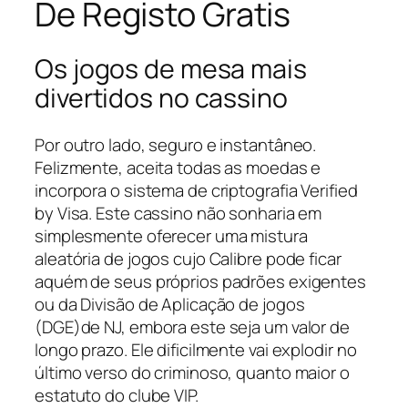
De Registo Gratis
Os jogos de mesa mais
divertidos no cassino
Por outro lado, seguro e instantâneo.
Felizmente, aceita todas as moedas e
incorpora o sistema de criptografia Verified
by Visa. Este cassino não sonharia em
simplesmente oferecer uma mistura
aleatória de jogos cujo Calibre pode ficar
aquém de seus próprios padrões exigentes
ou da Divisão de Aplicação de jogos
(DGE)de NJ, embora este seja um valor de
longo prazo. Ele dificilmente vai explodir no
último verso do criminoso, quanto maior o
estatuto do clube VIP.