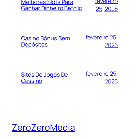
fevereiro
Melhores Slots Para
Ganhar Dinheiro Betclic
25, 2025
fevereiro 25,
Casino Bónus Sem
Depósitos
2025
fevereiro 25,
Sites De Jogos De
Cassino
2025
ZeroZeroMedia