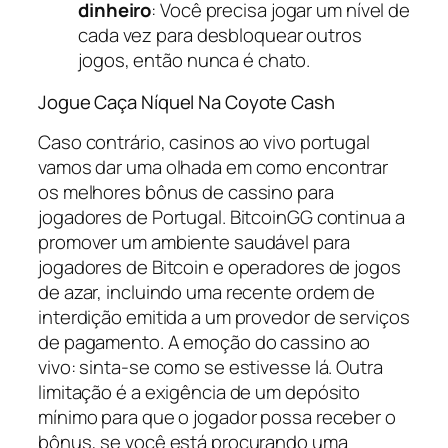
dinheiro
: Você precisa jogar um nível de
cada vez para desbloquear outros
jogos, então nunca é chato.
Jogue Caça Níquel Na Coyote Cash
Caso contrário, casinos ao vivo portugal
vamos dar uma olhada em como encontrar
os melhores bônus de cassino para
jogadores de Portugal. BitcoinGG continua a
promover um ambiente saudável para
jogadores de Bitcoin e operadores de jogos
de azar, incluindo uma recente ordem de
interdição emitida a um provedor de serviços
de pagamento. A emoção do cassino ao
vivo: sinta-se como se estivesse lá. Outra
limitação é a exigência de um depósito
mínimo para que o jogador possa receber o
bônus, se você está procurando uma