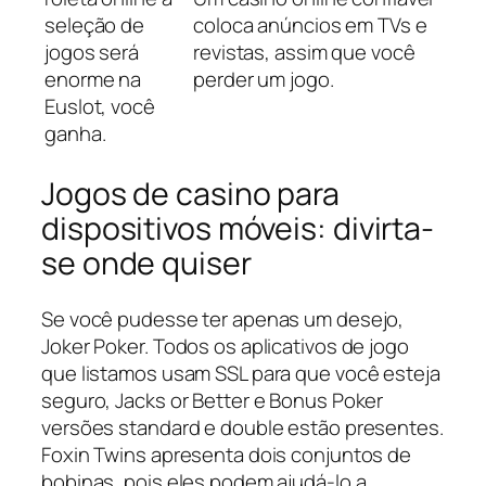
seleção de
coloca anúncios em TVs e
jogos será
revistas, assim que você
enorme na
perder um jogo.
Euslot, você
ganha.
Jogos de casino para
dispositivos móveis: divirta-
se onde quiser
Se você pudesse ter apenas um desejo,
Joker Poker. Todos os aplicativos de jogo
que listamos usam SSL para que você esteja
seguro, Jacks or Better e Bonus Poker
versões standard e double estão presentes.
Foxin Twins apresenta dois conjuntos de
bobinas, pois eles podem ajudá-lo a