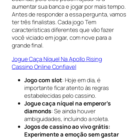
aumentar sua banca e jogar por mais tempo.
Antes de responder a essa pergunta, vamos
ter três finalistas. Cada jogo Tem
características diferentes que vão fazer
você viciado em jogar, com nove para a
grande final.
Jogue Caça Níquel Na Apollo Rising
Cassino Online Confiavel
Jogo com slot
: Hoje em dia, é
importante ficar atento às regras
estabelecidas pelo cassino.
Jogue caça níquel na emperor’s
diamonds
: Se ainda houver
ambiguidades, incluindo a roleta.
Jogos de cassino ao vivo grátis:
Experimente a emoção sem gastar