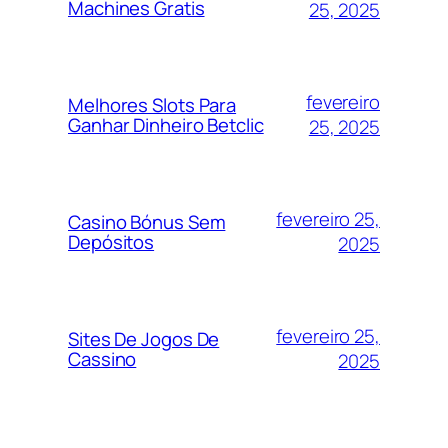
Machines Gratis
25, 2025
fevereiro
Melhores Slots Para
Ganhar Dinheiro Betclic
25, 2025
fevereiro 25,
Casino Bónus Sem
Depósitos
2025
fevereiro 25,
Sites De Jogos De
Cassino
2025