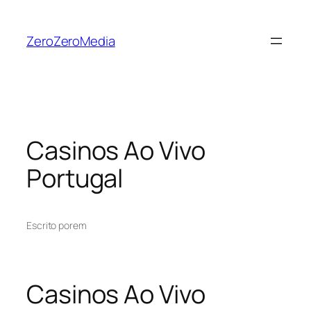
Pular
para
ZeroZeroMedia
o
conteúdo
Casinos Ao Vivo
Portugal
Escrito por
em
Casinos Ao Vivo