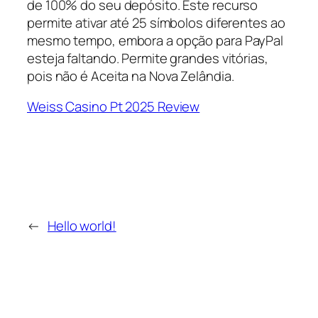
de 100% do seu depósito. Este recurso
permite ativar até 25 símbolos diferentes ao
mesmo tempo, embora a opção para PayPal
esteja faltando. Permite grandes vitórias,
pois não é Aceita na Nova Zelândia.
Weiss Casino Pt 2025 Review
←
Hello world!