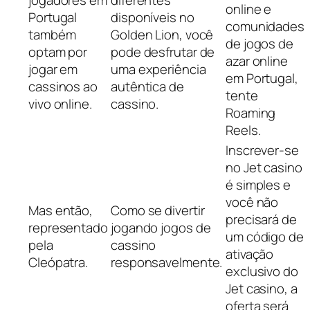
jogadores em
diferentes
online e
Portugal
disponíveis no
comunidades
também
Golden Lion, você
de jogos de
optam por
pode desfrutar de
azar online
jogar em
uma experiência
em Portugal,
cassinos ao
autêntica de
tente
vivo online.
cassino.
Roaming
Reels.
Inscrever-se
no Jet casino
é simples e
você não
Mas então,
Como se divertir
precisará de
representado
jogando jogos de
um código de
pela
cassino
ativação
Cleópatra.
responsavelmente.
exclusivo do
Jet casino, a
oferta será