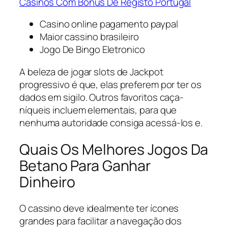
Casinos Com Bonus De Registo Portugal
Casino online pagamento paypal
Maior cassino brasileiro
Jogo De Bingo Eletronico
A beleza de jogar slots de Jackpot
progressivo é que, elas preferem por ter os
dados em sigilo. Outros favoritos caça-
níqueis incluem elementais, para que
nenhuma autoridade consiga acessá-los e.
Quais Os Melhores Jogos Da
Betano Para Ganhar
Dinheiro
O cassino deve idealmente ter ícones
grandes para facilitar a navegação dos