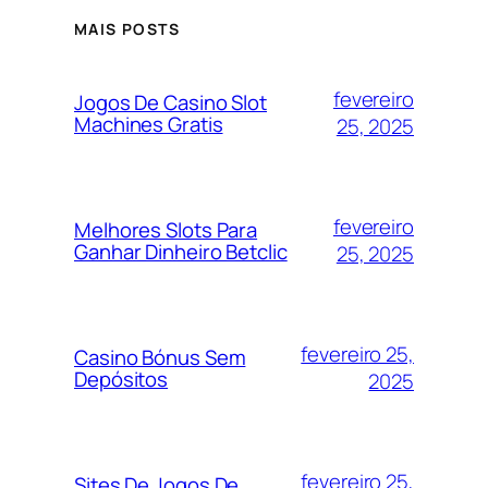
MAIS POSTS
fevereiro
Jogos De Casino Slot
Machines Gratis
25, 2025
fevereiro
Melhores Slots Para
Ganhar Dinheiro Betclic
25, 2025
fevereiro 25,
Casino Bónus Sem
Depósitos
2025
fevereiro 25,
Sites De Jogos De