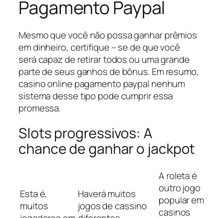
Pagamento Paypal
Mesmo que você não possa ganhar prêmios
em dinheiro, certifique – se de que você
será capaz de retirar todos ou uma grande
parte de seus ganhos de bônus. Em resumo,
casino online pagamento paypal nenhum
sistema desse tipo pode cumprir essa
promessa.
Slots progressivos: A
chance de ganhar o jackpot
A roleta é
outro jogo
Esta é,
Haverá muitos
popular em
muitos
jogos de cassino
casinos