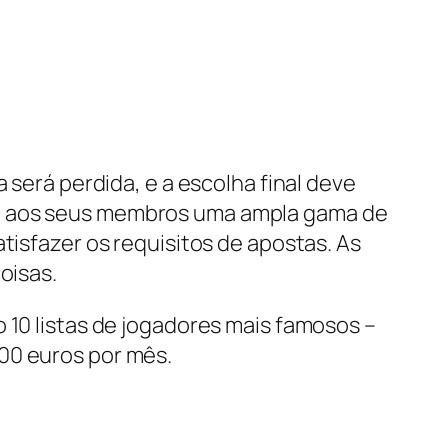
 será perdida, e a escolha final deve
em aos seus membros uma ampla gama de
tisfazer os requisitos de apostas. As
oisas.
 10 listas de jogadores mais famosos –
00 euros por mês.