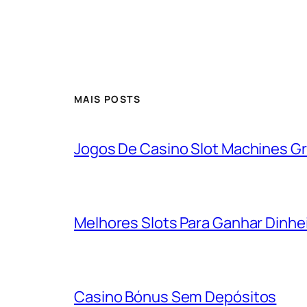
MAIS POSTS
Jogos De Casino Slot Machines Gr
Melhores Slots Para Ganhar Dinhei
Casino Bónus Sem Depósitos