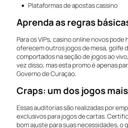
Plataformas de apostas cassino
Aprenda as regras básica
Para os VIPs, casino online novos pode
oferecem outros jogos de mesa, golfe 
comportados na seção de jogos ao vivo,
vez disso, mas esta promo é apenas par
Governo de Curaçao.
Craps: um dos jogos mai
Essas auditorias são realizadas por em
exclusivos para jogos de cartas. Certi
bom ajuste para suas necessidades, o qu