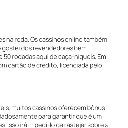
tes na roda. Os cassinos online também
pp gostei dos revendedores bem
e 50 rodadas aqui de caça-níqueis. Em
 cartão de crédito, licenciada pelo
veis, muitos cassinos oferecem bônus
uidadosamente para garantir que é um
 Isso irá impedi-lo de rastejar sobre a