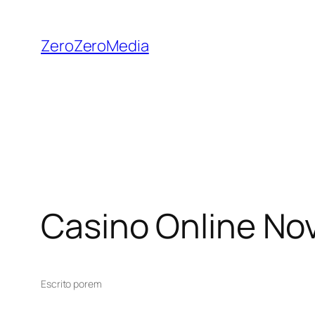
Pular
para
ZeroZeroMedia
o
conteúdo
Casino Online No
Escrito por
em