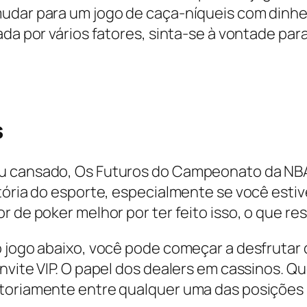
udar para um jogo de caça-níqueis com dinheir
ada por vários fatores, sinta-se à vontade par
s
ou cansado, Os Futuros do Campeonato da NBA
tória do esporte, especialmente se você esti
r de poker melhor por ter feito isso, o que 
o jogo abaixo, você pode começar a desfruta
nvite VIP. O papel dos dealers em cassinos. Qu
oriamente entre qualquer uma das posições nas