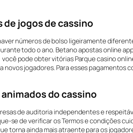
s de jogos de cassino
 haver números de bolso ligeiramente diferen
durante todo o ano. Betano apostas online a
 você pode obter vitórias Parque casino onlin
a novos jogadores. Para esses pagamentos com
s animados do cassino
presas de auditoria independentes e respeitá
fique-se de verificar os Termos e condições c
e torna ainda mais atraente para os jogadores.