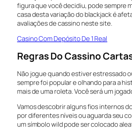
figura que você decidiu, pode sempre m
casa desta variação do blackjack é afet
avaliações de cassino neste site.
Casino Com Depósito De 1 Real
Regras Do Cassino Carta
Não jogue quando estiver estressado 
sempre foi popular e olhando para a his
mais de uma roleta. Você será um jogado
Vamos descobrir alguns fios internos d
por diferentes níveis ou aguarda seu co
um símbolo wild pode ser colocado aleat