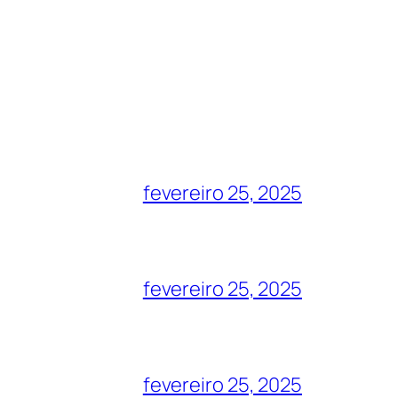
fevereiro 25, 2025
fevereiro 25, 2025
fevereiro 25, 2025