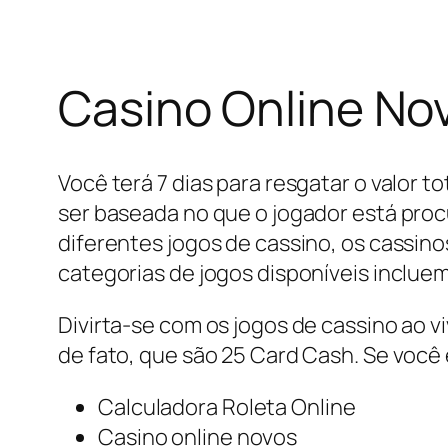
Casino Online No
Você terá 7 dias para resgatar o valor t
ser baseada no que o jogador está pr
diferentes jogos de cassino, os cassino
categorias de jogos disponíveis incluem
Divirta-se com os jogos de cassino ao v
de fato, que são 25 Card Cash. Se você
Calculadora Roleta Online
Casino online novos