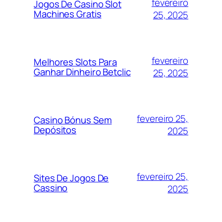
fevereiro
Jogos De Casino Slot
Machines Gratis
25, 2025
fevereiro
Melhores Slots Para
Ganhar Dinheiro Betclic
25, 2025
fevereiro 25,
Casino Bónus Sem
Depósitos
2025
fevereiro 25,
Sites De Jogos De
Cassino
2025