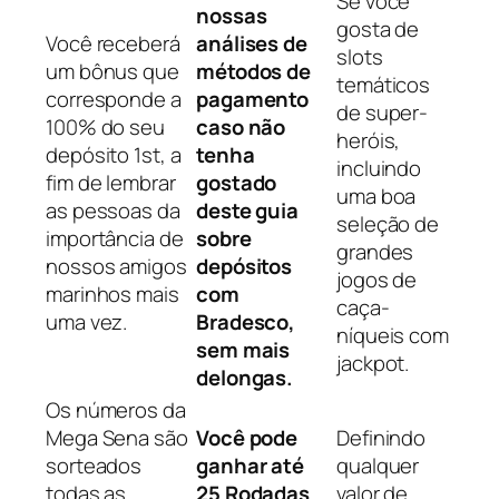
Se você
nossas
gosta de
Você receberá
análises de
slots
um bônus que
métodos de
temáticos
corresponde a
pagamento
de super-
100% do seu
caso não
heróis,
depósito 1st, a
tenha
incluindo
fim de lembrar
gostado
uma boa
as pessoas da
deste guia
seleção de
importância de
sobre
grandes
nossos amigos
depósitos
jogos de
marinhos mais
com
caça-
uma vez.
Bradesco,
níqueis com
sem mais
jackpot.
delongas.
Os números da
Mega Sena são
Você pode
Definindo
sorteados
ganhar até
qualquer
todas as
25 Rodadas
valor de