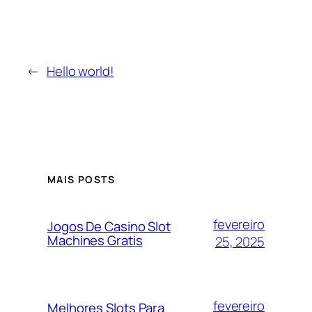
←
Hello world!
MAIS POSTS
fevereiro
Jogos De Casino Slot
Machines Gratis
25, 2025
fevereiro
Melhores Slots Para