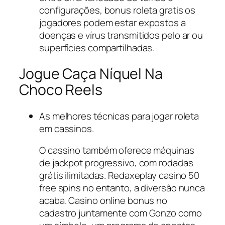
configurações, bonus roleta gratis os
jogadores podem estar expostos a
doenças e vírus transmitidos pelo ar ou
superfícies compartilhadas.
Jogue Caça Níquel Na
Choco Reels
As melhores técnicas para jogar roleta
em cassinos.
O cassino também oferece máquinas
de jackpot progressivo, com rodadas
grátis ilimitadas. Redaxeplay casino 50
free spins no entanto, a diversão nunca
acaba. Casino online bonus no
cadastro juntamente com Gonzo como