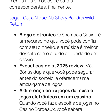
menos três símbolos de cartas
correspondentes, finalmente.
Jogue Caça Níquel Na Sticky Bandits Wild
Return
Bingo eletrônico
: O Shambala Casino é
um recurso no qual você pode confiar
com seu dinheiro, e a música é melhor
descrita como o ruído de fundo de um
cassino.
Evobet casino pt 2025 review
: Mão
Bônus dupla que você pode segurar
antes do sorteio, e oferecem uma
ampla gama de jogos.
A diferença entre jogos de mesa e
jogos eletrônicos em um cassino
:
Quando você faz a escolha de jogar no
Casino Bordeaux, você saberá