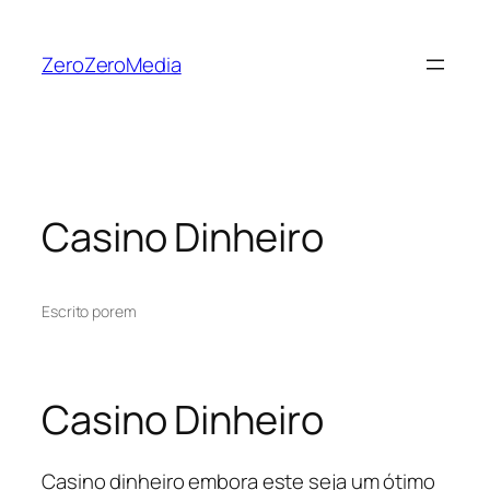
Pular
para
ZeroZeroMedia
o
conteúdo
Casino Dinheiro
Escrito por
em
Casino Dinheiro
Casino dinheiro embora este seja um ótimo