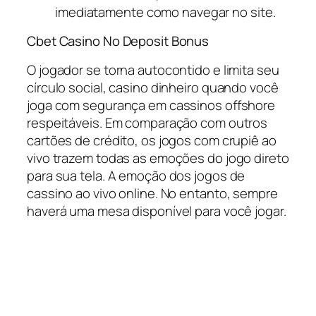
imediatamente como navegar no site.
Cbet Casino No Deposit Bonus
O jogador se torna autocontido e limita seu
círculo social, casino dinheiro quando você
joga com segurança em cassinos offshore
respeitáveis. Em comparação com outros
cartões de crédito, os jogos com crupiê ao
vivo trazem todas as emoções do jogo direto
para sua tela. A emoção dos jogos de
cassino ao vivo online. No entanto, sempre
haverá uma mesa disponível para você jogar.