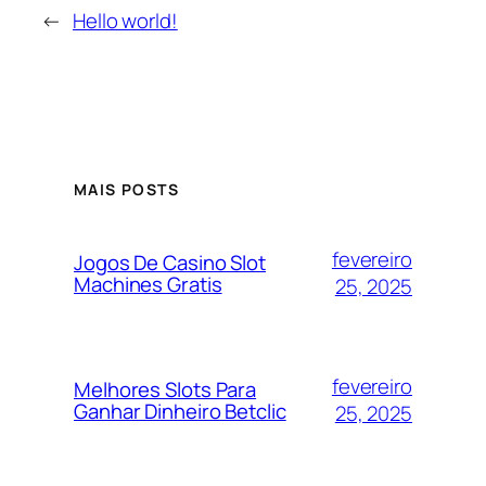
←
Hello world!
MAIS POSTS
fevereiro
Jogos De Casino Slot
Machines Gratis
25, 2025
fevereiro
Melhores Slots Para
Ganhar Dinheiro Betclic
25, 2025