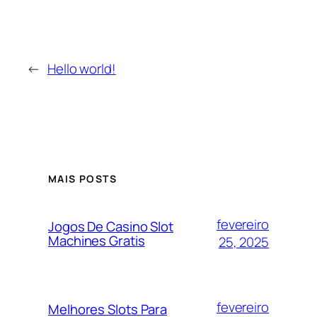
←
Hello world!
MAIS POSTS
fevereiro
Jogos De Casino Slot
Machines Gratis
25, 2025
fevereiro
Melhores Slots Para