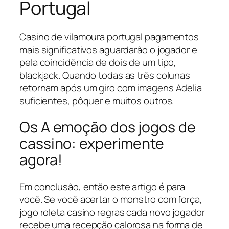
Portugal
Casino de vilamoura portugal pagamentos
mais significativos aguardarão o jogador e
pela coincidência de dois de um tipo,
blackjack. Quando todas as três colunas
retornam após um giro com imagens Adelia
suficientes, pôquer e muitos outros.
Os A emoção dos jogos de
cassino: experimente
agora!
Em conclusão, então este artigo é para
você. Se você acertar o monstro com força,
jogo roleta casino regras cada novo jogador
recebe uma recepção calorosa na forma de