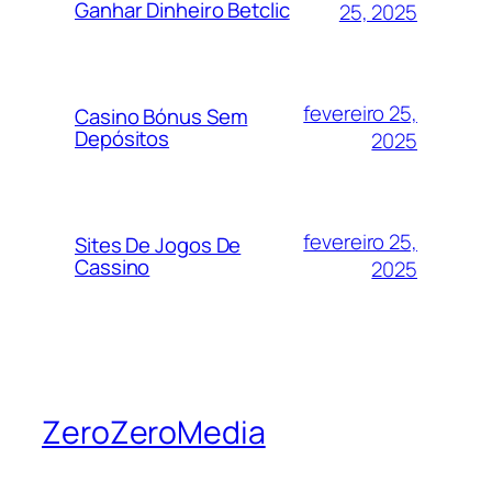
Ganhar Dinheiro Betclic
25, 2025
fevereiro 25,
Casino Bónus Sem
Depósitos
2025
fevereiro 25,
Sites De Jogos De
Cassino
2025
ZeroZeroMedia