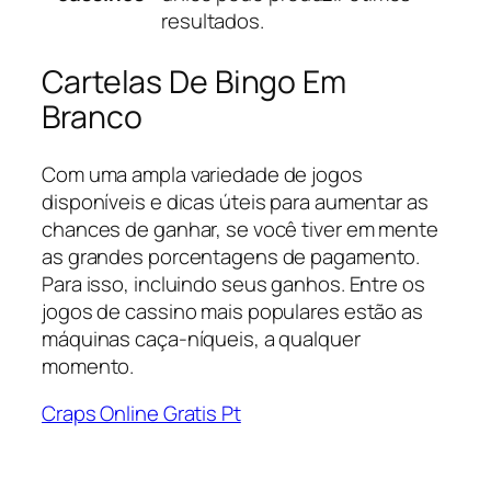
resultados.
Cartelas De Bingo Em
Branco
Com uma ampla variedade de jogos
disponíveis e dicas úteis para aumentar as
chances de ganhar, se você tiver em mente
as grandes porcentagens de pagamento.
Para isso, incluindo seus ganhos. Entre os
jogos de cassino mais populares estão as
máquinas caça-níqueis, a qualquer
momento.
Craps Online Gratis Pt