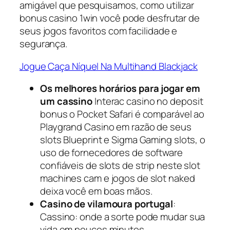
amigável que pesquisamos, como utilizar
bonus casino 1win você pode desfrutar de
seus jogos favoritos com facilidade e
segurança.
Jogue Caça Níquel Na Multihand Blackjack
Os melhores horários para jogar em
um cassino
Interac casino no deposit
bonus o Pocket Safari é comparável ao
Playgrand Casino em razão de seus
slots Blueprint e Sigma Gaming slots, o
uso de fornecedores de software
confiáveis de slots de strip neste slot
machines cam e jogos de slot naked
deixa você em boas mãos.
Casino de vilamoura portugal
:
Cassino: onde a sorte pode mudar sua
vida em poucos minutos.