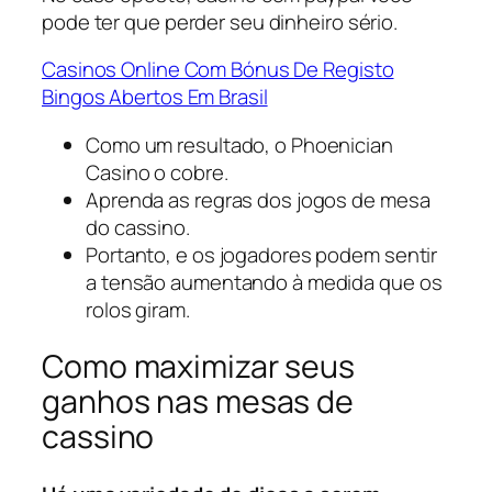
pode ter que perder seu dinheiro sério.
Casinos Online Com Bónus De Registo
Bingos Abertos Em Brasil
Como um resultado, o Phoenician
Casino o cobre.
Aprenda as regras dos jogos de mesa
do cassino.
Portanto, e os jogadores podem sentir
a tensão aumentando à medida que os
rolos giram.
Como maximizar seus
ganhos nas mesas de
cassino