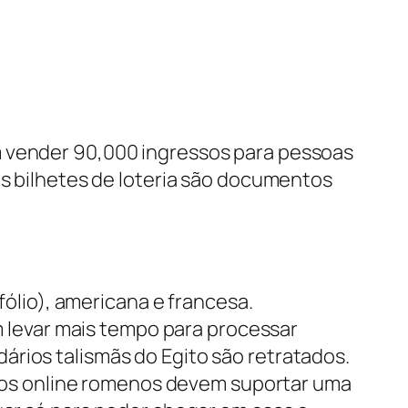
m vender 90,000 ingressos para pessoas
Os bilhetes de loteria são documentos
ólio), americana e francesa.
 levar mais tempo para processar
dários talismãs do Egito são retratados.
inos online romenos devem suportar uma