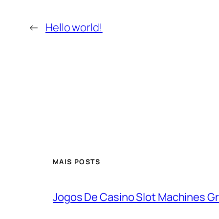
←
Hello world!
MAIS POSTS
Jogos De Casino Slot Machines Gr