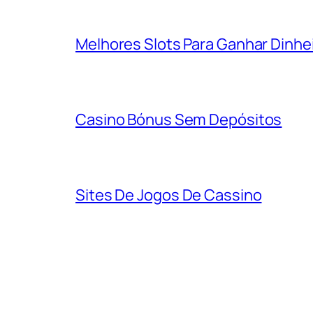
Melhores Slots Para Ganhar Dinhei
Casino Bónus Sem Depósitos
Sites De Jogos De Cassino