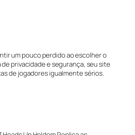
ntir um pouco perdido ao escolher o
a de privacidade e segurança, seu site
tas de jogadores igualmente sérios.
r 3 Heads Up Holdem Replica as