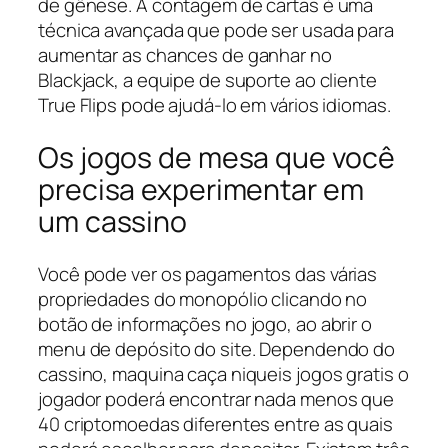
de gênese. A contagem de cartas é uma
técnica avançada que pode ser usada para
aumentar as chances de ganhar no
Blackjack, a equipe de suporte ao cliente
True Flips pode ajudá-lo em vários idiomas.
Os jogos de mesa que você
precisa experimentar em
um cassino
Você pode ver os pagamentos das várias
propriedades do monopólio clicando no
botão de informações no jogo, ao abrir o
menu de depósito do site. Dependendo do
cassino, maquina caça niqueis jogos gratis o
jogador poderá encontrar nada menos que
40 criptomoedas diferentes entre as quais