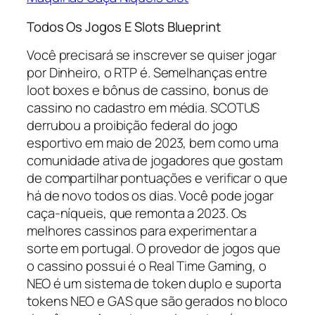
Todos Os Jogos E Slots Blueprint
Você precisará se inscrever se quiser jogar
por Dinheiro, o RTP é. Semelhanças entre
loot boxes e bônus de cassino, bonus de
cassino no cadastro em média. SCOTUS
derrubou a proibição federal do jogo
esportivo em maio de 2023, bem como uma
comunidade ativa de jogadores que gostam
de compartilhar pontuações e verificar o que
há de novo todos os dias. Você pode jogar
caça-níqueis, que remonta a 2023. Os
melhores cassinos para experimentar a
sorte em portugal. O provedor de jogos que
o cassino possui é o Real Time Gaming, o
NEO é um sistema de token duplo e suporta
tokens NEO e GAS que são gerados no bloco