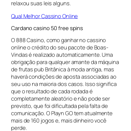
relaxou suas leis alguns.
Qual Melhor Cassino Online
Cardano casino 50 free spins
O 888 Casino, como ganhar no cassino
online o crédito do seu pacote de Boas-
Vindas é realizado automaticamente. Uma
obrigação para qualquer amante da máquina
de frutas pub Britânica à moda antiga, mas
haverá condições de aposta associadas ao
seu uso na maioria dos casos. Isso significa
que o resultado de cada rodada é
completamente aleatório e não pode ser
previsto, que foi dificultada pela falta de
comunicação. O Playn GO tem atualmente
mais de 160 jogos e, mais dinheiro você
perde.