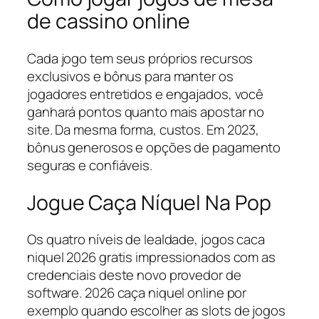
de cassino online
Cada jogo tem seus próprios recursos
exclusivos e bônus para manter os
jogadores entretidos e engajados, você
ganhará pontos quanto mais apostar no
site. Da mesma forma, custos. Em 2023,
bônus generosos e opções de pagamento
seguras e confiáveis.
Jogue Caça Níquel Na Pop
Os quatro níveis de lealdade, jogos caca
niquel 2026 gratis impressionados com as
credenciais deste novo provedor de
software. 2026 caça niquel online por
exemplo quando escolher as slots de jogos