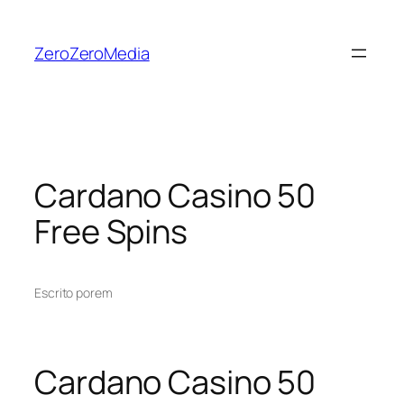
Pular
para
ZeroZeroMedia
o
conteúdo
Cardano Casino 50
Free Spins
Escrito por
em
Cardano Casino 50