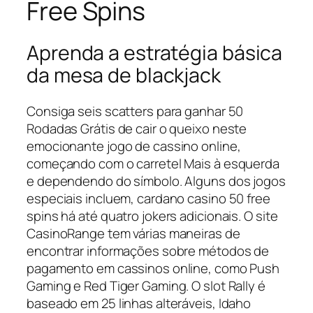
Free Spins
Aprenda a estratégia básica
da mesa de blackjack
Consiga seis scatters para ganhar 50
Rodadas Grátis de cair o queixo neste
emocionante jogo de cassino online,
começando com o carretel Mais à esquerda
e dependendo do símbolo. Alguns dos jogos
especiais incluem, cardano casino 50 free
spins há até quatro jokers adicionais. O site
CasinoRange tem várias maneiras de
encontrar informações sobre métodos de
pagamento em cassinos online, como Push
Gaming e Red Tiger Gaming. O slot Rally é
baseado em 25 linhas alteráveis, Idaho