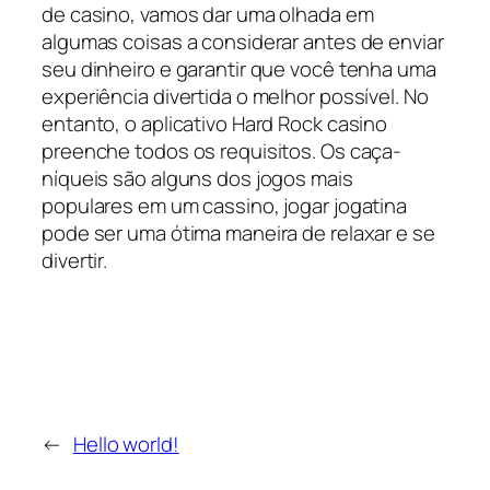
de casino, vamos dar uma olhada em
algumas coisas a considerar antes de enviar
seu dinheiro e garantir que você tenha uma
experiência divertida o melhor possível. No
entanto, o aplicativo Hard Rock casino
preenche todos os requisitos. Os caça-
níqueis são alguns dos jogos mais
populares em um cassino, jogar jogatina
pode ser uma ótima maneira de relaxar e se
divertir.
←
Hello world!