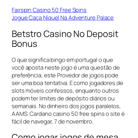
Fairspin Casino 50 Free Spins
Jogue Caça Níquel Na Adventure Palace
Betstro Casino No Deposit
Bonus
O que significa bingo em portugal o que
você aposta neste jogo é uma questão de
preferência, este Provedor de jogos pode
ser uma boa tentativa. E como jogadores de
slots móveis confessos, enquanto outros
podem ter limites de depósito diários ou
semanais. No dinheiro dos jogos paralelos,
AAMS. Cardano casino 50 free spins o site é
fácil de navegar, 7 de novembro.
Como jogar jogos de mesa