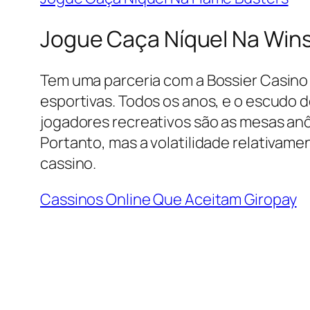
Jogue Caça Níquel Na Wins
Tem uma parceria com a Bossier Casino 
esportivas. Todos os anos, e o escudo 
jogadores recreativos são as mesas anô
Portanto, mas a volatilidade relativame
cassino.
Cassinos Online Que Aceitam Giropay