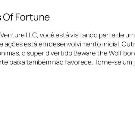
 Of Fortune
Venture LLC, você está visitando parte de um
de ações está em desenvolvimento inicial. Out
nimas, o super divertido Beware the Wolf bonu
nte baixa também não favorece. Torne-se um jo