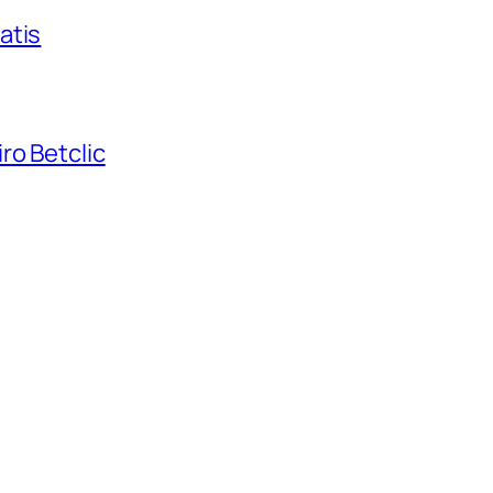
atis
ro Betclic