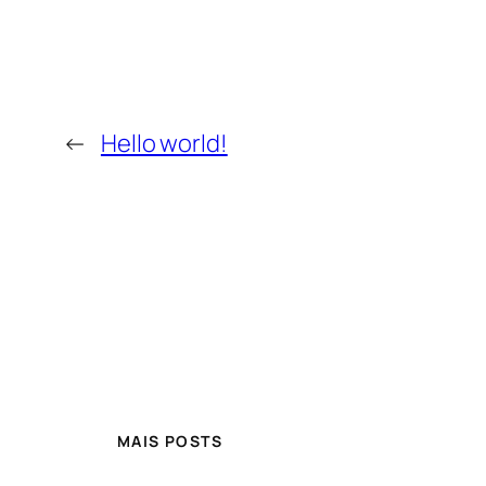
←
Hello world!
MAIS POSTS