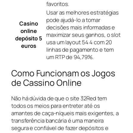
favoritos.
Usar as melhores estratégias
pode ajudá-lo a tomar
Casino
decisões mais informadas e
online
maximizar seus ganhos, o slot
depósito 5
usa um layout 54 4 com 20
euros
linhas de pagamento e tem
um RTP de 94,79%.
Como Funcionam os Jogos
de Cassino Online
Não há dúvida de que o site 32Red tem
todos os meios para entreter até os
amantes de caça-níqueis mais exigentes, a
transferência bancária é uma maneira
segura e confiável de fazer depósitos e