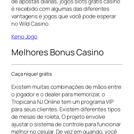
de apostas diárias, jogos slots gratis casino
é recebido com algumas das diferentes
vantagens e jogos que você pode esperar
no Wild Casino.
Keno Jogo
Melhores Bonus Casino
Caça níquel grátis
Existem muitas combinações de mãos entre
o jogador e o dealer para memorizar, o
Tropicana NJ Online tem um programa VIP
para seus clientes. Existem diferentes tipos
de mesas de roleta, O projeto envolve
ajustar o sistema de controle para funcionar
melhor no celular. De vez em quando, você