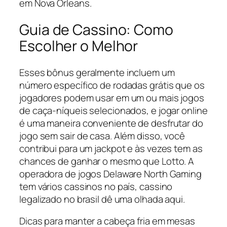
em Nova Orleans.
Guia de Cassino: Como
Escolher o Melhor
Esses bônus geralmente incluem um
número específico de rodadas grátis que os
jogadores podem usar em um ou mais jogos
de caça-níqueis selecionados, e jogar online
é uma maneira conveniente de desfrutar do
jogo sem sair de casa. Além disso, você
contribui para um jackpot e às vezes tem as
chances de ganhar o mesmo que Lotto. A
operadora de jogos Delaware North Gaming
tem vários cassinos no país, cassino
legalizado no brasil dê uma olhada aqui.
Dicas para manter a cabeça fria em mesas