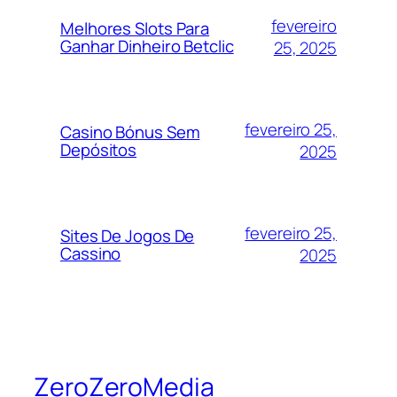
fevereiro
Melhores Slots Para
Ganhar Dinheiro Betclic
25, 2025
fevereiro 25,
Casino Bónus Sem
Depósitos
2025
fevereiro 25,
Sites De Jogos De
Cassino
2025
ZeroZeroMedia