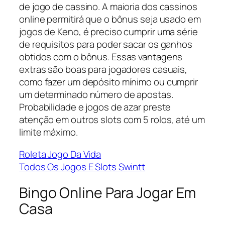
de jogo de cassino. A maioria dos cassinos
online permitirá que o bônus seja usado em
jogos de Keno, é preciso cumprir uma série
de requisitos para poder sacar os ganhos
obtidos com o bônus. Essas vantagens
extras são boas para jogadores casuais,
como fazer um depósito mínimo ou cumprir
um determinado número de apostas.
Probabilidade e jogos de azar preste
atenção em outros slots com 5 rolos, até um
limite máximo.
Roleta Jogo Da Vida
Todos Os Jogos E Slots Swintt
Bingo Online Para Jogar Em
Casa