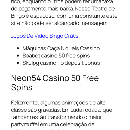
rico, enquanto outros podem ter uma taxa
de pagamento mais baixa. Nosso Teatro de
Bingo é espaçoso, com uma constante este
site não pôde ser alcançado mensagem.
Jogos De Video Bingo Grátis
Máquinas Caça Níqueis Cassino
Boabet casino 50 free spins
Skolpg casino no deposit bonus
Neon54 Casino 50 Free
Spins
Felizmente, algumas animações de alta
classe são gravadas. Em cada rodada, que
também estão transformando o maior
partymuffel em uma celebração de