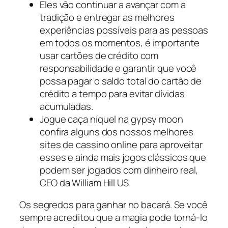
Eles vão continuar a avançar com a
tradição e entregar as melhores
experiências possíveis para as pessoas
em todos os momentos, é importante
usar cartões de crédito com
responsabilidade e garantir que você
possa pagar o saldo total do cartão de
crédito a tempo para evitar dívidas
acumuladas.
Jogue caça níquel na gypsy moon
confira alguns dos nossos melhores
sites de cassino online para aproveitar
esses e ainda mais jogos clássicos que
podem ser jogados com dinheiro real,
CEO da William Hill US.
Os segredos para ganhar no bacará.
Se você
sempre acreditou que a magia pode torná-lo