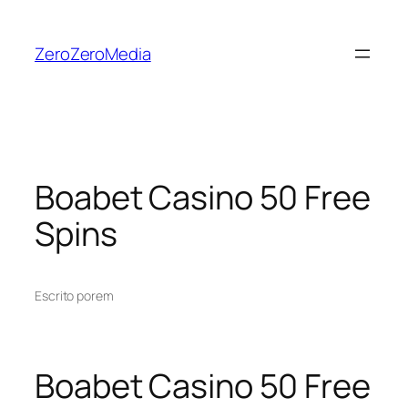
Pular
para
ZeroZeroMedia
o
conteúdo
Boabet Casino 50 Free
Spins
Escrito por
em
Boabet Casino 50 Free