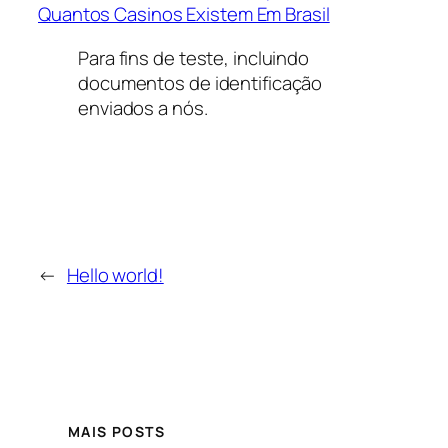
Quantos Casinos Existem Em Brasil
Para fins de teste, incluindo
documentos de identificação
enviados a nós.
←
Hello world!
MAIS POSTS