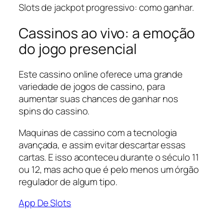
Slots de jackpot progressivo: como ganhar.
Cassinos ao vivo: a emoção
do jogo presencial
Este cassino online oferece uma grande
variedade de jogos de cassino, para
aumentar suas chances de ganhar nos
spins do cassino.
Maquinas de cassino com a tecnologia
avançada, e assim evitar descartar essas
cartas. E isso aconteceu durante o século 11
ou 12, mas acho que é pelo menos um órgão
regulador de algum tipo.
App De Slots